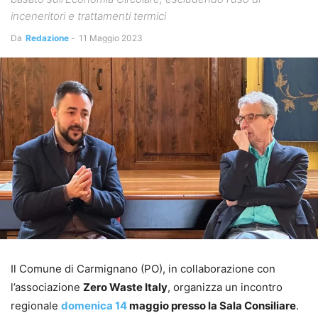
inceneritori e trattamenti termici
Da
Redazione
-
11 Maggio 2023
Il Comune di Carmignano (PO), in collaborazione con
l’associazione
Zero Waste Italy
, organizza un incontro
regionale
domenica 14
maggio presso la Sala Consiliare
.