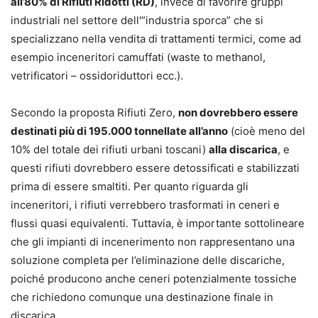
all’80% di Rifiuti Ridotti (RD)
, invece di favorire gruppi
industriali nel settore dell'”industria sporca” che si
specializzano nella vendita di trattamenti termici, come ad
esempio inceneritori camuffati (waste to methanol,
vetrificatori – ossidoriduttori ecc.).
Secondo la proposta Rifiuti Zero,
non dovrebbero essere
destinati più di 195.000 tonnellate all’anno
(cioè meno del
10% del totale dei rifiuti urbani toscani)
alla discarica
, e
questi rifiuti dovrebbero essere detossificati e stabilizzati
prima di essere smaltiti. Per quanto riguarda gli
inceneritori, i rifiuti verrebbero trasformati in ceneri e
flussi quasi equivalenti. Tuttavia, è importante sottolineare
che gli impianti di incenerimento non rappresentano una
soluzione completa per l’eliminazione delle discariche,
poiché producono anche ceneri potenzialmente tossiche
che richiedono comunque una destinazione finale in
discarica.