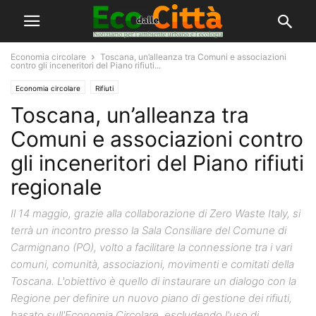
Economia circolare
Toscana, un’alleanza tra Comuni e associazioni
contro gli inceneritori del Piano rifiuti...
Economia circolare
Rifiuti
Toscana, un’alleanza tra
Comuni e associazioni contro
gli inceneritori del Piano rifiuti
regionale
Il 14 maggio, grazie alla collaborazione di Zero Waste Italy, si
terrà un incontro presso la Sala Consiliare del Comune di
Carmignano (PO), volto a facilitare la connessione tra i vari
comuni, comunità, associazioni, movimenti e comitati della
Toscana. L'obiettivo è quello di instaurare un dialogo con la
Regione per definire un nuovo piano di gestione dei rifiuti,
basato sull'Economia Circolare, escludendo l'uso di