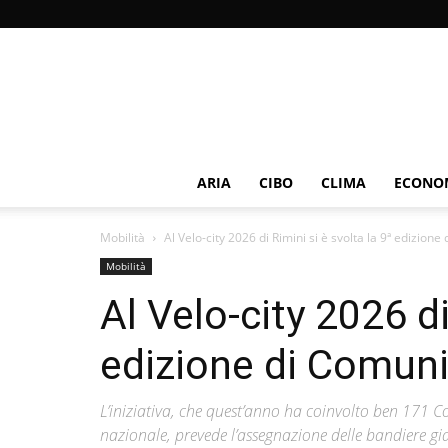
ARIA
CIBO
CLIMA
ECONOM
Mobilità
Al Velo-city 2026 di Rimini si è svolta la 9ª edizione d
Mobilità
Al Velo-city 2026 di
edizione di Comuni
L’iniziativa, che quest’anno ha coinvolto ben 171 
nazionale, prevede l’assegnazione delle bandiere gi