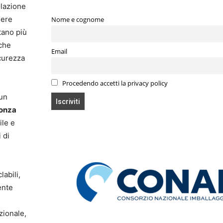
olazione
sere
Nome e cognome
itano più
che
Email
icurezza
Procedendo accetti la privacy policy
 un
onza
ile e
 di
abili,
ente
zionale,