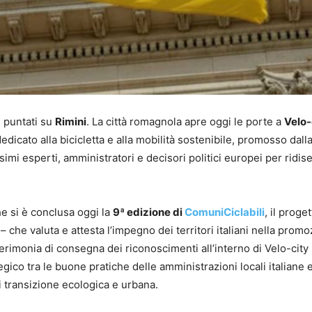
ti puntati su
Rimini
. La città romagnola apre oggi le porte a
Velo-
dicato alla bicicletta e alla mobilità sostenibile, promosso dall
imi esperti, amministratori e decisori politici europei per ridi
e si è conclusa oggi la
9ª edizione di
ComuniCiclabili
, il proget
 che valuta e attesta l’impegno dei territori italiani nella prom
a cerimonia di consegna dei riconoscimenti all’interno di Velo-cit
gico tra le buone pratiche delle amministrazioni locali italiane e 
di transizione ecologica e urbana.