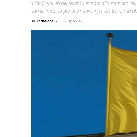
della fruibilità dei territori in base alla mobilità ci
non si limitano più alle nuove infrastrutture, ma ab
Da
Redazione
-
16 Giugno 2026