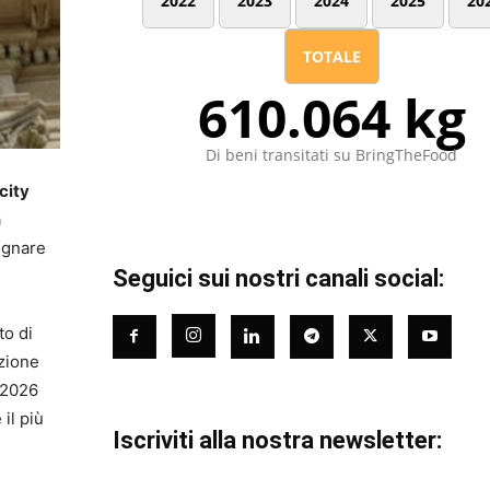
2022
2023
2024
2025
20
TOTALE
610.064 kg
Di beni transitati su BringTheFood
city
a
segnare
Seguici sui nostri canali social:
to di
ozione
y 2026
il più
Iscriviti alla nostra newsletter: