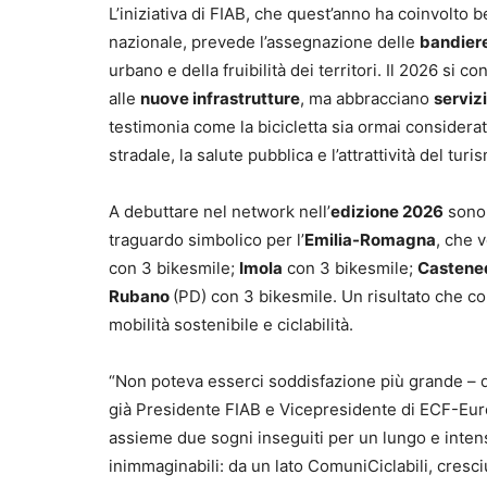
L’iniziativa di FIAB, che quest’anno ha coinvolto 
nazionale, prevede l’assegnazione delle
bandiere
urbano e della fruibilità dei territori. Il 2026 si c
alle
nuove infrastrutture
, ma abbracciano
servizi
testimonia come la bicicletta sia ormai considerat
stradale, la salute pubblica e l’attrattività del tur
A debuttare nel network nell’
edizione 2026
sono
traguardo simbolico per l’
Emilia-Romagna
, che 
con 3 bikesmile;
Imola
con 3 bikesmile;
Castene
Rubano
(PD) con 3 bikesmile. Un risultato che conf
mobilità sostenibile e ciclabilità.
“Non poteva esserci soddisfazione più grande – 
già Presidente FIAB e Vicepresidente di ECF-Euro
assieme due sogni inseguiti per un lungo e inten
inimmaginabili: da un lato ComuniCiclabili, cresc