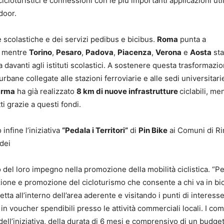
oturistici e connessioni con le più importanti applicazioni uti
door.
 scolastiche e dei servizi pedibus e bicibus.
Roma
punta a
, mentre
Torino
,
Pesaro
,
Padova
,
Piacenza
,
Verona
e
Aosta
st
 davanti agli istituti scolastici. A sostenere questa trasformazi
i urbane collegate alle stazioni ferroviarie e alle sedi universitari
arma
ha già realizzato
8 km di nuove infrastrutture
ciclabili, me
ti grazie a questi fondi.
infine l’iniziativa
“Pedala i Territori”
di
Pin Bike
ai Comuni di Ri
 dei
del loro impegno nella promozione della mobilità ciclistica. “Pe
ione e promozione del cicloturismo che consente a chi va in bic
ta all’interno dell’area aderente e visitando i punti di interesse 
in voucher spendibili presso le attività commerciali locali. I co
ell’iniziativa, della durata di 6 mesi e comprensivo di un budge