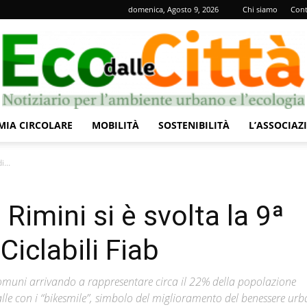
domenica, Agosto 9, 2026
Chi siamo
Cont
IA CIRCOLARE
MOBILITÀ
SOSTENIBILITÀ
L’ASSOCIAZ
Eco
i...
 Rimini si è svolta la 9ª
Ciclabili Fiab
dalle
Comuni arrivando a rappresentare circa il 22% della popolazione
alle con i “bikesmile”, simbolo del miglioramento del benessere ur