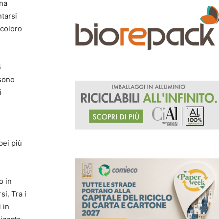
una
ntarsi
 coloro
4
 sono
i
pei più
o in
si. Tra i
 in