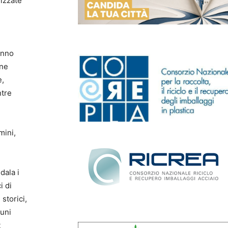
lizzate
anno
one
e,
ntre
mini,
dala i
i di
storici,
muni
t