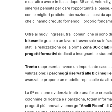
e dall’altro avere in Italia, dopo 35 anni, Velo-ci
sinergia pensata per dare l’opportunità al paese, e
con le migliori pratiche internazionali, così da apr
che ci hanno creduto fornendo il proprio fondam
Oltre ai nuovi ingressi, tra i comuni che si sono
bikesmile
grazie a un lavoro trasversale su infra
stati la realizzazione della prima
Zona 30 ciclabil
progetti formativi
dedicati a insegnanti e student
Trento
rappresenta invece un importante caso stu
valutazione: i
parcheggi riservati alle bici negli ed
avanzati e propone un modello replicabile da altre
La 9ª edizione evidenzia inoltre una forte crescita
colonnine di ricarica e riparazione, totem informat
progetti più innovativi emerge “
Anelli Piceni
” di
C