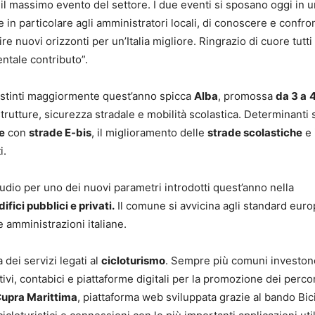
ty, il massimo evento del settore. I due eventi si sposano oggi in 
 in particolare agli amministratori locali, di conoscere e confro
ire nuovi orizzonti per un’Italia migliore. Ringrazio di cuore tutti
entale contributo”.
 distinti maggiormente quest’anno spicca
Alba
, promossa
da 3 a
strutture, sicurezza stradale e mobilità scolastica. Determinanti
e
con
strade E-bis
, il miglioramento delle
strade scolastiche
e 
i.
dio per uno dei nuovi parametri introdotti quest’anno nella
ifici pubblici e privati.
Il comune si avvicina agli standard euro
 amministrazioni italiane.
 dei servizi legati al
cicloturismo
. Sempre più comuni investon
ivi, contabici e piattaforme digitali per la promozione dei percor
upra Marittima
, piattaforma web sviluppata grazie al bando Bici