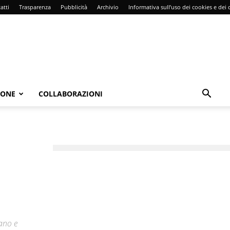
atti
Trasparenza
Pubblicità
Archivio
Informativa sull’uso dei cookies e dei d
IONE
COLLABORAZIONI
bano e