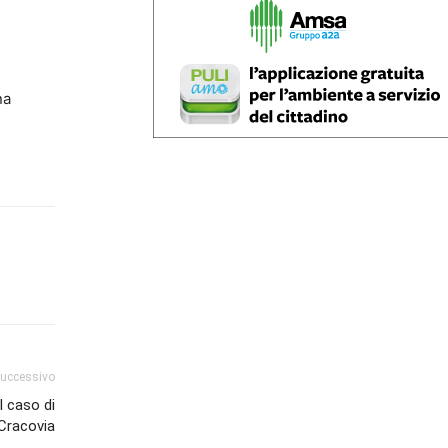
na
successivo
l caso di
Cracovia