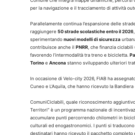
Comune che integra mappe dinamiche, percorsi cicl
per la navigazione e il tracciamento di attività out
Parallelamente continua l’espansione delle strade
raggiungere
50 strade scolastiche entro il 2026
sperimentando
nuovi modelli di sicurezza
urbana
contribuisce anche il
PNRR
, che finanzia ciclabil
favorendo l’intermodalità tra treno e bicicletta.
P
Torino
e
Ancona
stanno sviluppando ulteriori trat
In occasione di Velo-city 2026, FIAB ha assegnato 
Cuneo e L’Aquila, che hanno ricevuto la Bandiera
ComuniCiclabili, quale riconoscimento aggiuntivo 
Territori” è un programma nazionale di incentivaz
accumulare punti percorrendo chilometri in biciclet
culturali ed enogastronomici. I punti si traducono 
destinatari hanno ricevuto il pacchetto completo d