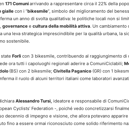
ben
171 Comuni
arrivando a rappresentare circa il 22% della pop
 gialle
con i “
bikesmile
”, simbolo del miglioramento del benes
onferma un anno di svolta qualitativa: le politiche locali non si lim
,
governance
e
cultura della mobilità attiva
. Un cambiamento 
a una leva strategica imprescindibile per la qualità urbana, la s
ismo sostenibile.
 state
Forlì
con 3 bikesmile, contribuendo al raggiungimento di
vede ora tutti i capoluoghi regionali aderire a ComuniCiclabili;
M
dolo
(BS) con 2 bikesmile;
Civitella Paganico
(GR) con 1 bikesm
erma il ruolo di alcuni territori italiani come laboratori avanzati
dichiara
Alessandro Tursi,
ideatore e responsabile di ComuniCicl
pean Cyclists’ Federation -, poiché vedo concretizzarsi finalm
so decennio di impegno e visione, che allora potevano apparire
iuto fino a essere ormai riconosciuto come solido riferimento na