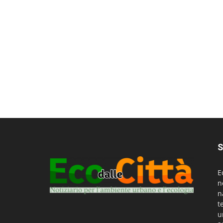
S
E
n
n
t
u