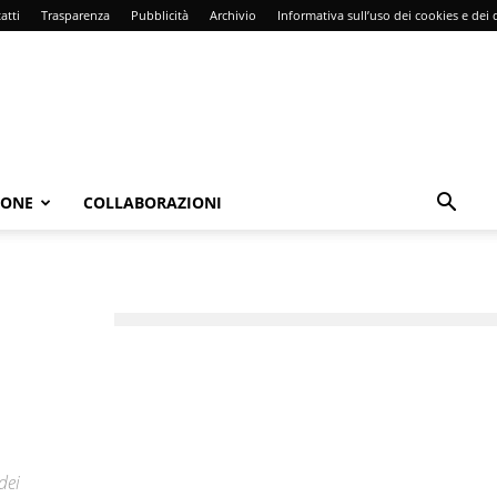
atti
Trasparenza
Pubblicità
Archivio
Informativa sull’uso dei cookies e dei d
IONE
COLLABORAZIONI
dei