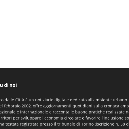
u di noi
co dalle Città è un notiziario digitale dedicato all'ambiente urbano
el febbraio 2002, offre aggiornamenti quotidiani sulla cronaca amb
azionale e internazionale e racconta le buone pratiche realizzate n
erritori per sviluppare l'economia circolare e favorire l'inclusione so
na testata registrata presso il tribunale di Torino (iscrizione n. 58 d