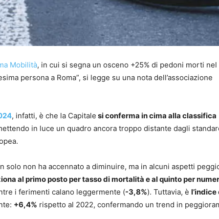
a Mobilità
, in cui si segna un osceno +25% di pedoni morti nel
nnesima persona a Roma”, si legge su una nota dell’associazione
2024
, infatti, è che la Capitale
si conferma in cima alla classifica
mettendo in luce un quadro ancora troppo distante dagli standar
ropea.
non solo non ha accennato a diminuire, ma in alcuni aspetti peggi
iona al primo posto per tasso di mortalità e al quinto per numer
ntre i ferimenti calano leggermente (
-3,8%
). Tuttavia, è
l’indice 
nte:
+6,4%
rispetto al 2022, confermando un trend in peggiora