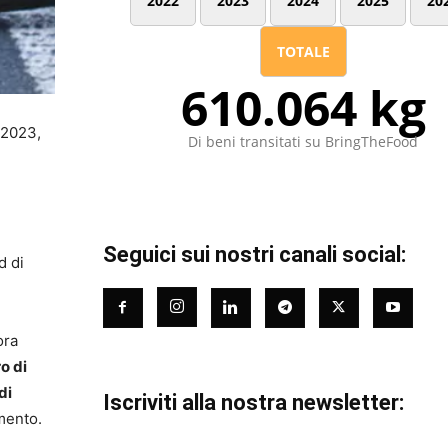
2022
2023
2024
2025
20
TOTALE
610.064 kg
 2023,
Di beni transitati su BringTheFood
Seguici sui nostri canali social:
d di
ora
o di
di
Iscriviti alla nostra newsletter:
mento.