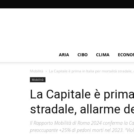
ARIA
CIBO
CLIMA
ECONOM
Mobilità
La Capitale è prima in Italia per mortalità stradale,
Mobilità
La Capitale è prima 
stradale, allarme d
Il Rapporto Mobilità di Roma 2024 conferma la Capi
preoccupante +25% di pedoni morti nel 2023. “Viole