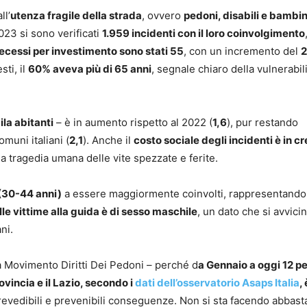
ll’
utenza fragile della strada
, ovvero
pedoni, disabili e bambin
2023 si sono verificati
1.959 incidenti con il loro coinvolgimento
ecessi per investimento sono stati 55
, con un incremento del
sti, il
60% aveva più di 65 anni
, segnale chiaro della vulnerabili
la abitanti
– è in aumento rispetto al 2022 (
1,6
), pur restando
muni italiani (
2,1
). Anche il
costo sociale degli incidenti è in cr
 tragedia umana delle vite spezzate e ferite.
 (30-44 anni)
a essere maggiormente coinvolti, rappresentando
le vittime alla guida è di sesso maschile
, un dato che si avvici
ni.
a Movimento Diritti Dei Pedoni – perché d
a Gennaio a oggi 12 p
ovincia e il Lazio, secondo i
dati dell’osservatorio Asaps Italia
, 
revedibili e prevenibili conseguenze. Non si sta facendo abbast