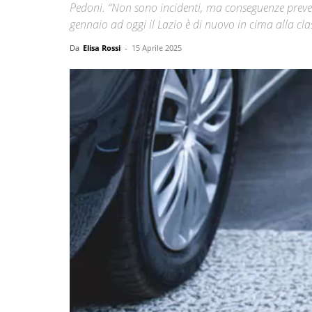
Pedoni. “Non sono incidenti, ma conseguenze prevedibi
gennaio ad oggi il Lazio è di nuovo in cima alla clas
Da
Elisa Rossi
-
15 Aprile 2025