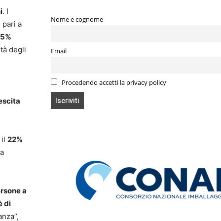
i
. I
Nome e cognome
, pari a
25%
tà degli
Email
Procedendo accetti la privacy policy
escita
 il
22%
na
ersone a
è di
anza”,