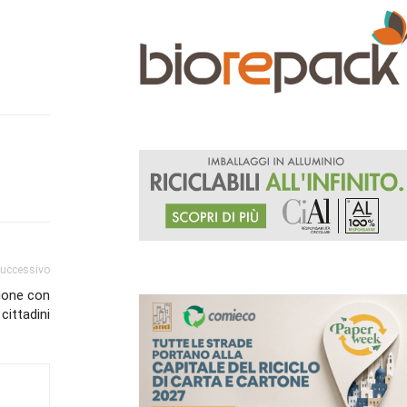
successivo
ione con
cittadini