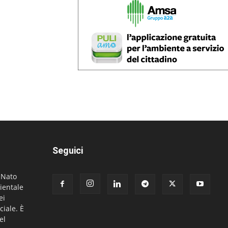
Seguici
. Nato
ientale
ei
ciale. È
el