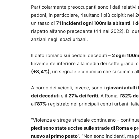
Particolarmente preoccupanti sono i dati relativi a
pedoni, in particolare, risultano i più colpiti: nel 
un tasso di
71 incidenti ogni 100mila abitanti
. I
d
rispetto all’anno precedente (44 nel 2022). Di que
anziani negli spazi urbani.
Il dato romano sui pedoni deceduti –
2 ogni 100mi
lievemente inferiore alla media dei sette grandi co
(+8,4%)
, un segnale economico che si somma alla
A bordo dei veicoli, invece, sono i
giovani adulti
dei deceduti
e il
27% dei feriti
. A Roma, l’
82% del
all’
87%
registrato nei principali centri urbani italia
“Violenza e strage stradale continuano – continu
piedi sono state uccise sulle strade di Roma e pr
nuovo al primo posto
“. “Non sono incidenti, ma p