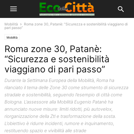
Mobilità
Roma zone 30, Patanè: “Sicurezza e sostenibilità viaggiano di
pari passo”
Mobilità
Roma zone 30, Patanè:
“Sicurezza e sostenibilità
viaggiano di pari passo”
Durante la Settimana Europea della Mobilità, Roma ha
rilanciato il tema delle Zone 30 come strumento di sicurezza
stradale e sostenibilità, seguendo l’esempio di città come
Bologna. L’assessore alla Mobilità Eugenio Patanè ha
annunciato nuove misure: limiti ridotti, più autovelox,
riorganizzazione della Ztl e trasformazione della sosta.
L’obiettivo è ridurre incidenti, rumore e inquinamento,
restituendo spazio e vivibilità alle strade