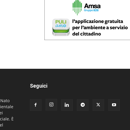
Seguici
. Nato
ientale
ei
ciale. È
el