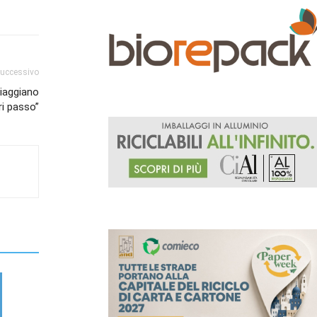
successivo
viaggiano
ri passo”