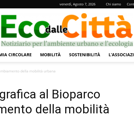
venerdì, Agosto 7, 2026
Chi siamo
Cont
IA CIRCOLARE
MOBILITÀ
SOSTENIBILITÀ
L’ASSOCIAZ
Eco
cambiamento della mobilità urbana
rafica al Bioparco
mento della mobilità
dalle