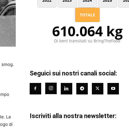
2022
2023
2024
2025
20
TOTALE
610.064 kg
Di beni transitati su BringTheFood
 smog.
Seguici sui nostri canali social:
tempo
Iscriviti alla nostra newsletter:
le. La
uogo di