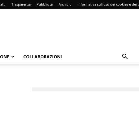
atti
Trasparenza
Pubblicità
Archivio
Informativa sull’uso dei cookies e dei d
IONE
COLLABORAZIONI