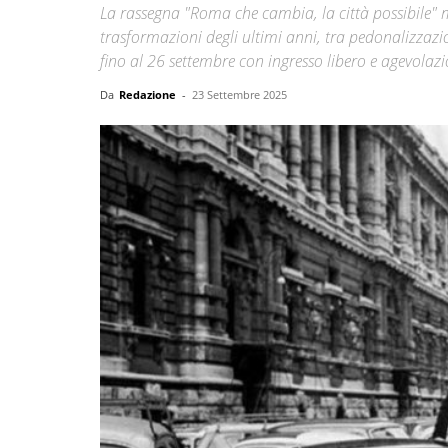
La rassegna "Roma che cambia, la città possibile" 
trasformazioni degli ultimi anni, tra pedonalizzazioni
fino al 26 settembre con ingresso libero e agevolazi
Da
Redazione
-
23 Settembre 2025