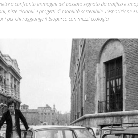
mette a confronto immagini del passato segnato da traffico e smog
, piste ciclabili e progetti di mobilità sostenibile. L’esposizione è v
Città
oni per chi raggiunge il Bioparco con mezzi ecologici