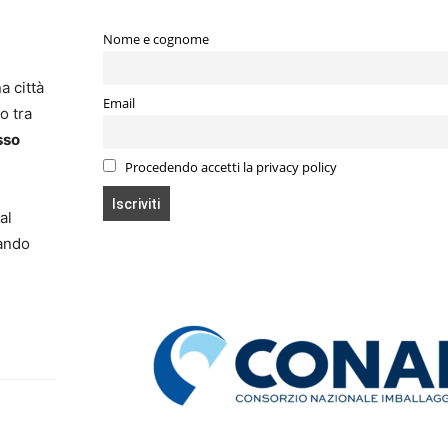
Nome e cognome
a città
Email
o tra
sso
Procedendo accetti la privacy policy
al
iando