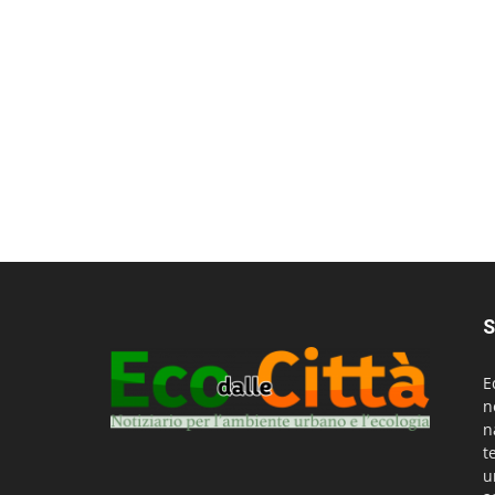
S
E
n
n
t
u