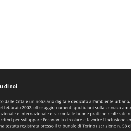
u di noi
co dalle Città è un notiziario digitale dedicato all'ambiente urbano
el febbraio 2002, offre aggiornamenti quotidiani sulla cronaca amb
azionale e internazionale e racconta le buone pratiche realizzate n
erritori per sviluppare l'economia circolare e favorire l'inclusione so
na testata registrata presso il tribunale di Torino (iscrizione n. 58 d