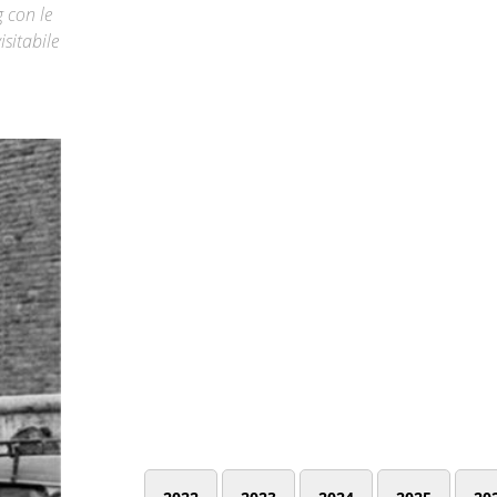
 con le
isitabile