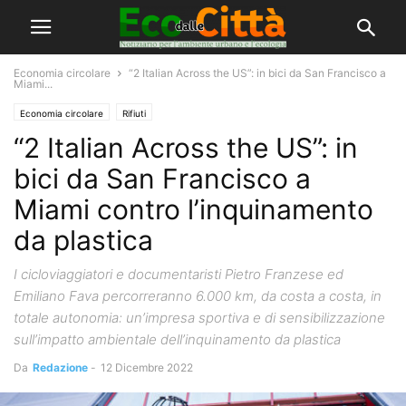
Economia circolare
“2 Italian Across the US”: in bici da San Francisco a
Miami...
Economia circolare
Rifiuti
“2 Italian Across the US”: in
bici da San Francisco a
Miami contro l’inquinamento
da plastica
I cicloviaggiatori e documentaristi Pietro Franzese ed
Emiliano Fava percorreranno 6.000 km, da costa a costa, in
totale autonomia: un’impresa sportiva e di sensibilizzazione
sull’impatto ambientale dell’inquinamento da plastica
Da
Redazione
-
12 Dicembre 2022