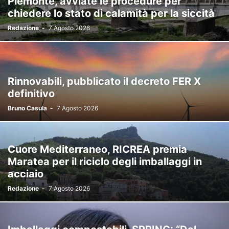
Piemonte, avviate le procedure per
chiedere lo stato di calamità per la siccità
Redazione
-
7 Agosto 2026
Rinnovabili, pubblicato il decreto FER X
definitivo
Bruno Casula
-
7 Agosto 2026
Cuore Mediterraneo, RICREA premia
Maratea per il riciclo degli imballaggi in
acciaio
Redazione
-
7 Agosto 2026