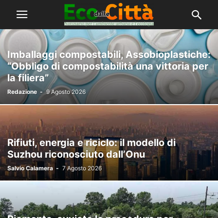
Imballaggi compostabili, Assobioplastiche:
“Obbligo di compostabilità una vittoria per
la filiera”
Redazione
-
9 Agosto 2026
Rifiuti, energia e riciclo: il modello di
Suzhou riconosciuto dall’Onu
Salvio Calamera
-
7 Agosto 2026