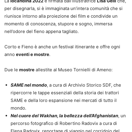
La
locandina 2022
è firmata dall’illustratrice
Lisa Gelli
che,
per disegnarla, si è immaginata un’intera comunità che si
riunisce intorno alla proiezione dei film e condivide un
momento di conoscenza, stupore e sogno, immersa
nell’odore del fieno appena tagliato.
Corto e Fieno è anche un festival itinerante e offre ogni
anno
eventi e mostre
.
Due le
mostre
allestite al Museo Tornielli di Ameno:
SAME nel mondo
, a cura di Archivio Storico SDF, che
ripercorre le tappe essenziali della storia dei trattori
SAME e della loro espansione nei mercati di tutto il
mondo.
Nel cuore del Wakhan, la bellezza dell’Afghanistan
, un
percorso fotografico di Robertino Radovix a cura di
Elena Radovix, reportage di viaggio nel corridoio del