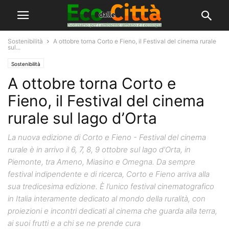
Sostenibilità
A ottobre torna Corto e Fieno, il Festival del cinema rurale
sul...
Sostenibilità
A ottobre torna Corto e
Fieno, il Festival del cinema
rurale sul lago d’Orta
La nuova edizione di Corto e Fieno - Festival del cinema
rurale è in arrivo il 6, 7, 8, 9 ottobre sul lago d’Orta, in
Piemonte, tra Ameno, Miasino e Omegna. Da sempre
festival indipendente e di ricerca, Corto e Fieno arriva alla
sua tredicesima edizione. È l’unico festival cinematografico
in Italia interamente dedicato al mondo della ruralità, con
proiezioni e incontri dedicati al cinema che guarda alla terra,
ai suoi frutti e a chi se ne prende cura