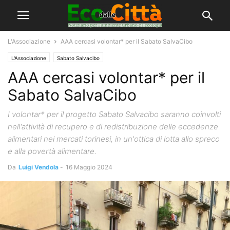
L'Associazione
AAA cercasi volontar* per il Sabato SalvaCibo
L'Associazione
Sabato Salvacibo
AAA cercasi volontar* per il
Sabato SalvaCibo
I volontar* per il progetto Sabato Salvacibo saranno coinvolti
nell'attività di recupero e di redistribuzione delle eccedenze
alimentari nei mercati torinesi, in un'ottica di lotta allo spreco
e alla povertà alimentare.
Da
Luigi Vendola
-
16 Maggio 2024