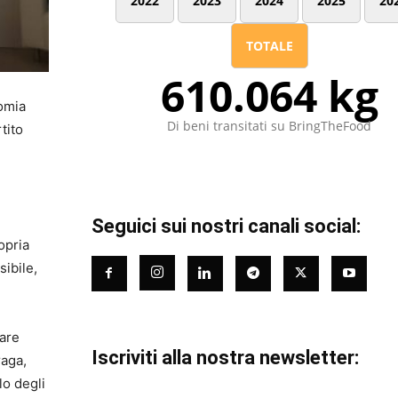
2022
2023
2024
2025
20
TOTALE
610.064 kg
nomia
Di beni transitati su BringTheFood
tito
Seguici sui nostri canali social:
ropria
sibile,
lare
Iscriviti alla nostra newsletter:
raga,
lo degli