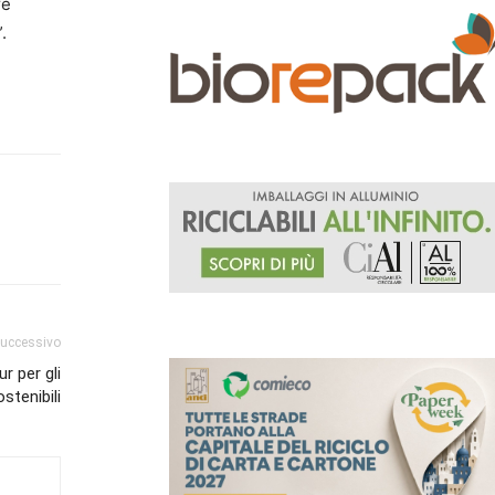
re
.
successivo
 per gli
stenibili