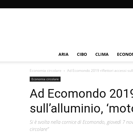
ARIA
CIBO
CLIMA
ECONOM
Economia circolare
Ad Ecomondo 2019 riflettori accessi sull
Economia circolare
Ad Ecomondo 2019 r
sull’alluminio, ‘mo
Si è svolta nella cornice di Ecomondo, giovedì 7 no
circolare”