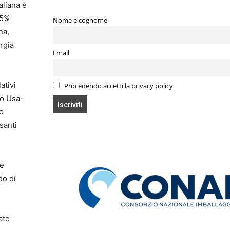
aliana è
95%
Nome e cognome
na,
rgia
Email
ativi
Procedendo accetti la privacy policy
to Usa-
so
santi
he
do di
ato