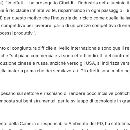
“In effetti – ha proseguito Cibaldi – l’industria dell’alluminio it
e è riciclabile infinite volte, risparmiando in ogni passaggio il 
 È per questo motivo che l’industria del riciclo come quella italia
ni competitive per lavorare: parlo di un prezzo competitivo di ene
ocessi produttivi”.
 di congiuntura difficile a livello internazionale sono quelli rel
o che “sul piano commerciale vi sono effetti indiretti del confron
oduzione cinese e russa, anziché verso gli USA, si indirizza ver
ella materia prima che dei semilavorati. Gli effetti sono molto pe
 pesano sul settore e rischiano di rendere poco incisive politic
 imposta sui beni strumentali per lo sviluppo di tecnologie in gra
te della Camera e responsabile Ambiente del PD, ha sottoline