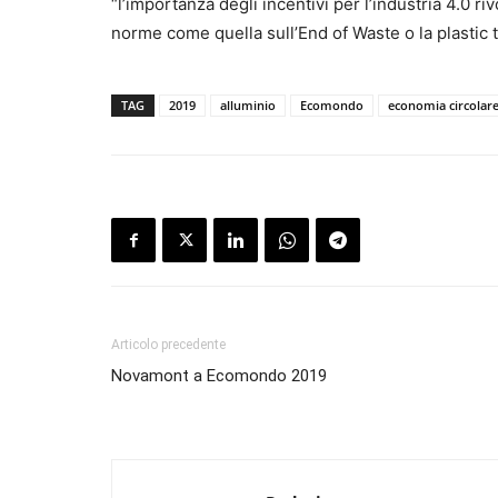
“l’importanza degli incentivi per l’industria 4.0 riv
norme come quella sull’End of Waste o la plastic t
TAG
2019
alluminio
Ecomondo
economia circolar
Articolo precedente
Novamont a Ecomondo 2019