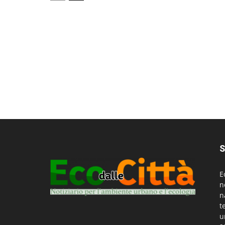
S
E
n
n
t
u