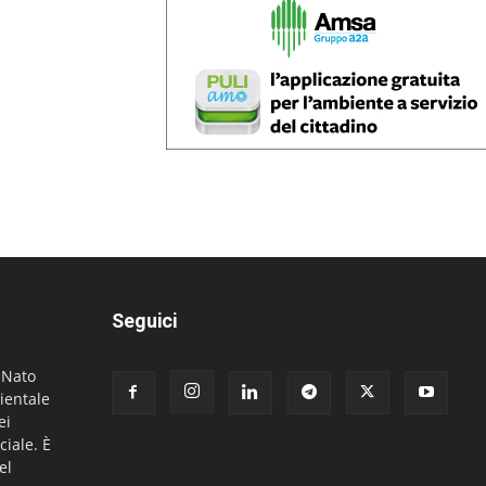
Seguici
. Nato
ientale
ei
ciale. È
el