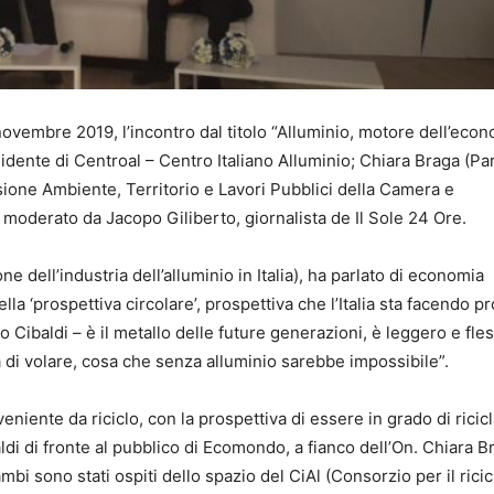
novembre 2019, l’incontro dal titolo “Alluminio, motore dell’eco
idente di Centroal – Centro Italiano Alluminio; Chiara Braga (Par
one Ambiente, Territorio e Lavori Pubblici della Camera e
moderato da Jacopo Giliberto, giornalista de Il Sole 24 Ore.
 dell’industria dell’alluminio in Italia), ha parlato di economia
ella ‘prospettiva circolare’, prospettiva che l’Italia sta facendo p
 Cibaldi – è il metallo delle future generazioni, è leggero e fles
 di volare, cosa che senza alluminio sarebbe impossibile”.
eniente da riciclo, con la prospettiva di essere in grado di ricic
aldi di fronte al pubblico di Ecomondo, a fianco dell’On. Chiara B
 sono stati ospiti dello spazio del CiAl (Consorzio per il ricic