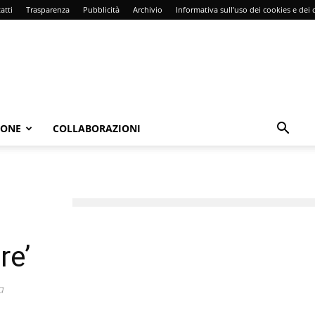
atti
Trasparenza
Pubblicità
Archivio
Informativa sull’uso dei cookies e dei d
IONE
COLLABORAZIONI
re’
a