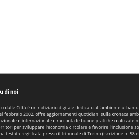
u di noi
co dalle Città è un notiziario digitale dedicato all'ambiente urbano
el febbraio 2002, offre aggiornamenti quotidiani sulla cronaca amb
azionale e internazionale e racconta le buone pratiche realizzate n
erritori per sviluppare l'economia circolare e favorire l'inclusione so
na testata registrata presso il tribunale di Torino (iscrizione n. 58 d