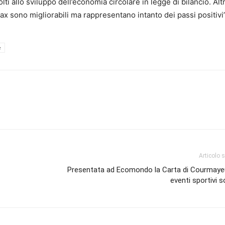
olti allo sviluppo dell’economia circolare in legge di bilancio. Alt
ax sono migliorabili ma rappresentano intanto dei passi positivi”
e
Articolo 
Presentata ad Ecomondo la Carta di Courmayeur
eventi sportivi so