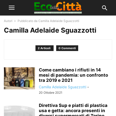
Autori
Pubblicato da Camilla Adelaide Sguazzotti
Camilla Adelaide Sguazzotti
2 Articoli
0 Commenti
Come cambiano i rifiuti in 14
mesi di pandemia: un confronto
tra 2019 e 2021
Camilla Adelaide Sguazzotti
-
20 Ottobre 2021
Direttiva Sup e piatti di plastica
usa e getta: ancora presenti in
diversi supermercati di Torino,