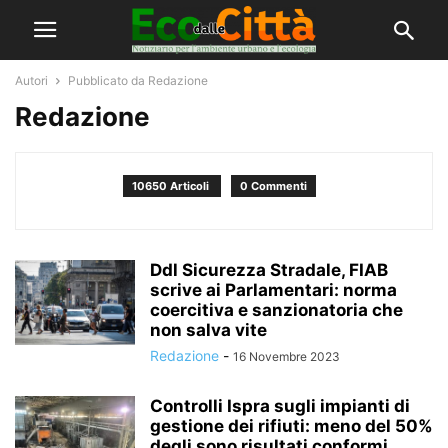
Autori
Pubblicato da Redazione
Redazione
10650 Articoli
0 Commenti
Ddl Sicurezza Stradale, FIAB
scrive ai Parlamentari: norma
coercitiva e sanzionatoria che
non salva vite
Redazione
-
16 Novembre 2023
Controlli Ispra sugli impianti di
gestione dei rifiuti: meno del 50%
degli sono risultati conformi