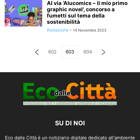
Al via ‘Alucomics – il mio primo
graphic novel’, concorso a
fumetti sul tema della
sostenibilità
Redazione
-
14 Novembre 2023
602
603
604
SU DI NOI
Eco dalle Città è un notiziario digitale dedicato all'ambiente