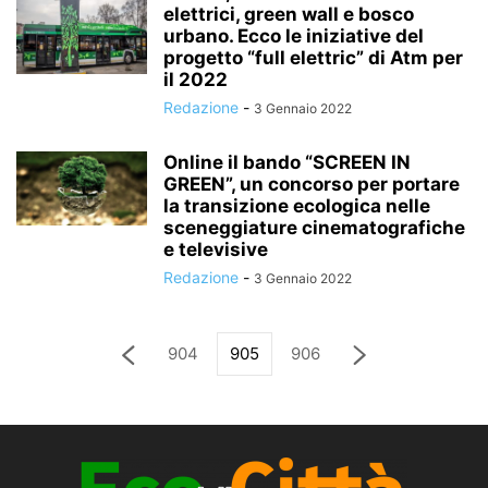
elettrici, green wall e bosco
urbano. Ecco le iniziative del
progetto “full elettric” di Atm per
il 2022
Redazione
-
3 Gennaio 2022
Online il bando “SCREEN IN
GREEN”, un concorso per portare
la transizione ecologica nelle
sceneggiature cinematografiche
e televisive
Redazione
-
3 Gennaio 2022
904
905
906