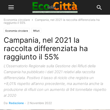
Economia circolare
Campania, nel 2021 la raccolta differenziata ha
raggiunto il 55%
Economia circolare
Rifiuti
Campania, nel 2021 la
raccolta differenziata ha
raggiunto il 55%
L'Osservatorio Regionale sulla Gestione dei Rifiuti della
Campania ha pubblicato i dati 2021 relativi alla raccolta
differenziata. Positivo il tasso di riciclo che registra un
+8,01% rispetto all'anno precedente, ma aumenta anche la
produzione di rifiuti con un aumento di 94 tonnellate rispetto
al 2020
Da
Redazione
-
2 Novembre 2022