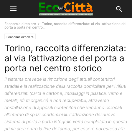
Economia circolare
Torino, raccolta differenziata: al via l’attivazione del
porta a porta nel centro...
Economia circolare
Torino, raccolta differenziata:
al via l’attivazione del porta a
porta nel centro storico
Il sistema prevede la rimozione degli attuali contenitori
stradali e la realizzazione della raccolta domiciliare per i rifiuti
differenziati (carta e cartone, imballaggi in plastica, vetro e
metalli, rifiuti organici) e non recuperabili, attraverso
l’installazione di appositi contenitori che verranno collocati
all’interno di spazi condominiali. L’attivazione del nuovo
sistema di porta a porta integrale verrà completata in questa
prima area entro la fine dell’anno, per essere poi estesa alla