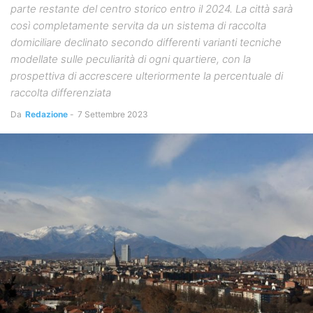
parte restante del centro storico entro il 2024. La città sarà
così completamente servita da un sistema di raccolta
domiciliare declinato secondo differenti varianti tecniche
modellate sulle peculiarità di ogni quartiere, con la
prospettiva di accrescere ulteriormente la percentuale di
raccolta differenziata
Da
Redazione
-
7 Settembre 2023