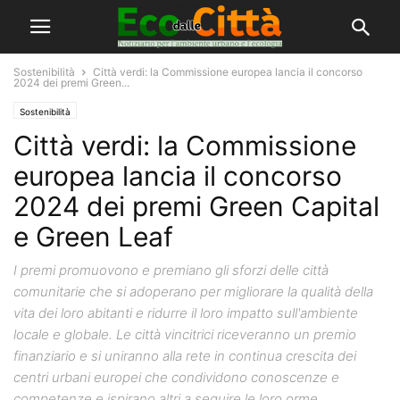
Sostenibilità
Città verdi: la Commissione europea lancia il concorso
2024 dei premi Green...
Sostenibilità
Città verdi: la Commissione
europea lancia il concorso
2024 dei premi Green Capital
e Green Leaf
I premi promuovono e premiano gli sforzi delle città
comunitarie che si adoperano per migliorare la qualità della
vita dei loro abitanti e ridurre il loro impatto sull'ambiente
locale e globale. Le città vincitrici riceveranno un premio
finanziario e si uniranno alla rete in continua crescita dei
centri urbani europei che condividono conoscenze e
competenze e ispirano altri a seguire le loro orme