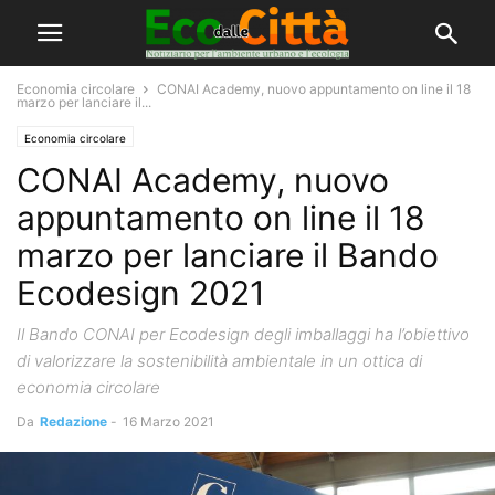
Economia circolare
CONAI Academy, nuovo appuntamento on line il 18
marzo per lanciare il...
Economia circolare
CONAI Academy, nuovo
appuntamento on line il 18
marzo per lanciare il Bando
Ecodesign 2021
Il Bando CONAI per Ecodesign degli imballaggi ha l’obiettivo
di valorizzare la sostenibilità ambientale in un ottica di
economia circolare
Da
Redazione
-
16 Marzo 2021