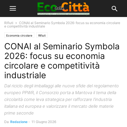
Rifiuti
CONAI al Seminario Symbola 2026: focus su economia circolare
e competitività industriale
Economia circolare
Rifiuti
CONAI al Seminario Symbola
2026: focus su economia
circolare e competitività
industriale
Dal riciclo degli imballaggi alle nuove sfide del regolamento
europeo PPWR, il Consorzio porta a Mantova il tema della
circolarità come leva strategica per rafforzare l'industria
italiana ed europea e valorizzare il mercato delle materie
prime seconde
Da
Redazione
-
11 Giugno 2026