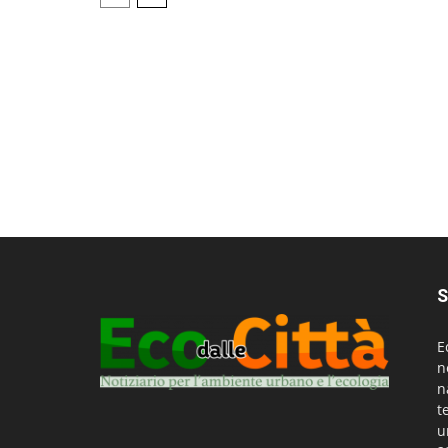
S
E
n
n
t
u