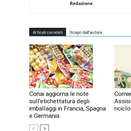
Redazione
Articoli correlati
Scopri dall'autore
Conai aggiorna le note
Comiec
sull’etichettatura degli
Assisi
imballaggi in Francia, Spagna
ricicl
e Germania