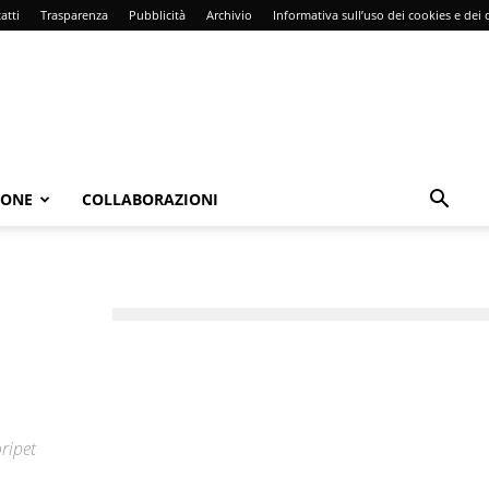
atti
Trasparenza
Pubblicità
Archivio
Informativa sull’uso dei cookies e dei d
IONE
COLLABORAZIONI
ripet