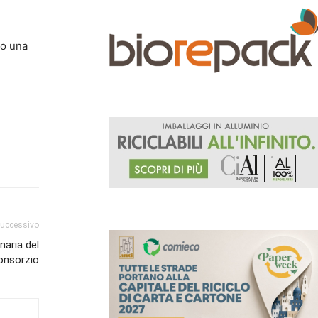
do una
successivo
naria del
onsorzio