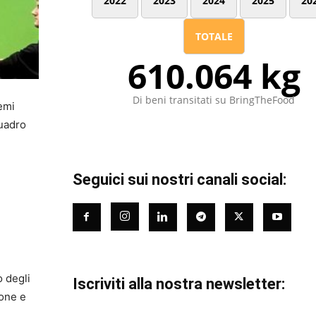
2022
2023
2024
2025
20
TOTALE
610.064 kg
Di beni transitati su BringTheFood
temi
quadro
Seguici sui nostri canali social:
o degli
Iscriviti alla nostra newsletter:
ione e