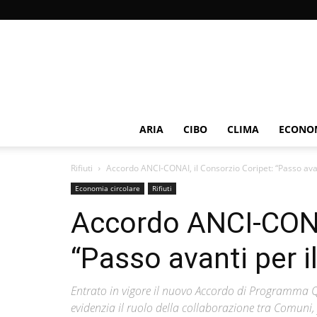
ARIA
CIBO
CLIMA
ECONOM
Rifiuti
Accordo ANCI-CONAI, il Consorzio Coripet: “Passo avanti
Economia circolare
Rifiuti
Accordo ANCI-CONAI
“Passo avanti per il
Entrato in vigore il nuovo Accordo di Programma Q
evidenzia il ruolo della collaborazione tra Comuni, fi