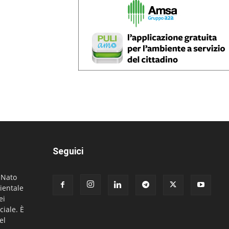
Seguici
. Nato
ientale
ei
ciale. È
el