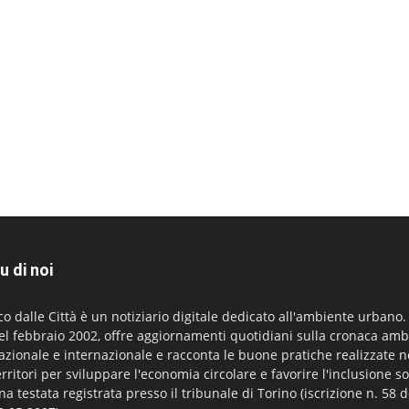
u di noi
co dalle Città è un notiziario digitale dedicato all'ambiente urbano
el febbraio 2002, offre aggiornamenti quotidiani sulla cronaca amb
azionale e internazionale e racconta le buone pratiche realizzate n
erritori per sviluppare l'economia circolare e favorire l'inclusione so
na testata registrata presso il tribunale di Torino (iscrizione n. 58 d