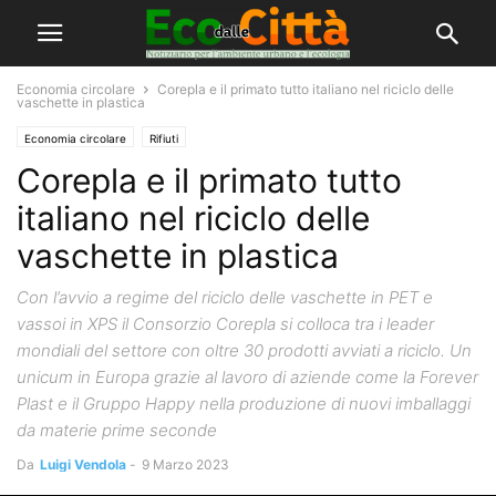
Economia circolare
Corepla e il primato tutto italiano nel riciclo delle
vaschette in plastica
Economia circolare
Rifiuti
Corepla e il primato tutto
italiano nel riciclo delle
vaschette in plastica
Con l’avvio a regime del riciclo delle vaschette in PET e
vassoi in XPS il Consorzio Corepla si colloca tra i leader
mondiali del settore con oltre 30 prodotti avviati a riciclo. Un
unicum in Europa grazie al lavoro di aziende come la Forever
Plast e il Gruppo Happy nella produzione di nuovi imballaggi
da materie prime seconde
Da
Luigi Vendola
-
9 Marzo 2023