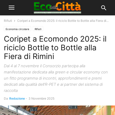
Rifiuti
Coripet a Ecomondo 2025: il riciclo Bottle to Bottle alla Fiera di...
Economia circolare
Rifiuti
Coripet a Ecomondo 2025: il
riciclo Bottle to Bottle alla
Fiera di Rimini
Dal 4 al 7 novembre il Consorzio partecipa alla
manifestazione dedicata alla green e circular economy con
un fitto programma di incontri, approfondimenti e premi
dedicati alla qualità dell’R-PET e ai partner del sistema di
raccolta
Da
Redazione
-
3 Novembre 2025