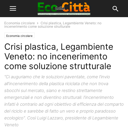
Economia circolare
Crisi plastica, Legambiente Veneto: no
incenerimento come soluzione strutturale
Economia circolare
Crisi plastica, Legambiente
Veneto: no incenerimento
come soluzione strutturale
“Ci auguriamo che le soluzioni paventate, come l’invio
all’incenerimento della plastica riciclata che non trova
sbocchi sul mercato, siano e restino strettamente
emergenziali e non diventino strutturali: l’incenerimento
infatti è contrario ad ogni obiettivo di efficienza del comparto
del riciclo e sarebbe di fatto un vero e proprio paradosso
ecologico". Così Luigi Lazzaro, presidente di Legambiente
Veneto