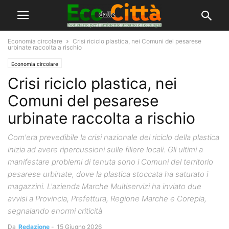
Economia circolare
Crisi riciclo plastica, nei Comuni del pesarese
urbinate raccolta a rischio
Economia circolare
Crisi riciclo plastica, nei
Comuni del pesarese
urbinate raccolta a rischio
Com'era prevedibile la crisi nazionale del riciclo della plastica
inizia ad avere ripercussioni sulle filiere locali. Gli ultimi a
manifestare problemi di tenuta sono i Comuni del territorio
pesarese urbinate, dove la plastica stoccata ha saturato i
magazzini. L'azienda Marche Multiservizi ha inviato due
avvisi a Provincia, Prefettura, Regione Marche e Corepla,
segnalando enormi criticità
Da
Redazione
-
15 Giugno 2026