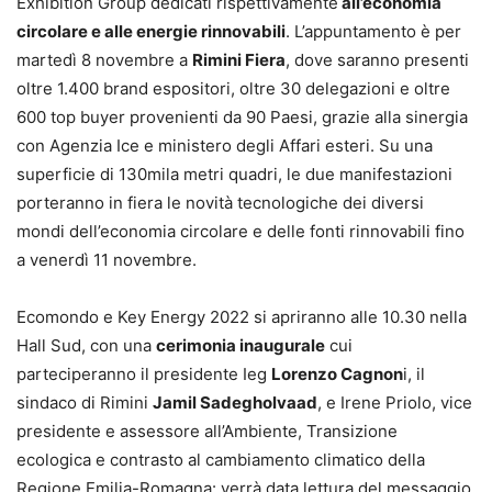
Exhibition Group dedicati rispettivamente
all’economia
circolare e alle energie rinnovabili
. L’appuntamento è per
martedì 8 novembre a
Rimini Fiera
, dove saranno presenti
oltre 1.400 brand espositori, oltre 30 delegazioni e oltre
600 top buyer provenienti da 90 Paesi, grazie alla sinergia
con Agenzia Ice e ministero degli Affari esteri. Su una
superficie di 130mila metri quadri, le due manifestazioni
porteranno in fiera le novità tecnologiche dei diversi
mondi dell’economia circolare e delle fonti rinnovabili fino
a venerdì 11 novembre.
Ecomondo e Key Energy 2022 si apriranno alle 10.30 nella
Hall Sud, con una
cerimonia inaugurale
cui
parteciperanno il presidente Ieg
Lorenzo Cagnon
i, il
sindaco di Rimini
Jamil Sadegholvaad
, e Irene Priolo, vice
presidente e assessore all’Ambiente, Transizione
ecologica e contrasto al cambiamento climatico della
Regione Emilia-Romagna: verrà data lettura del messaggio