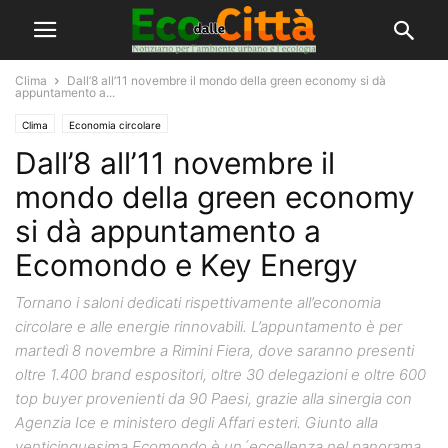
Clima
Dall’8 all’11 novembre il mondo della green economy si dà
appuntamento a...
Clima
Economia circolare
Dall’8 all’11 novembre il
mondo della green economy
si dà appuntamento a
Ecomondo e Key Energy
Tornano i saloni dedicati rispettivamente all’economia
circolare e alle energie rinnovabili. L’appuntamento è per
martedì 8 novembre a Rimini Fiera, dove saranno presenti
oltre 1.400 brand espositori, oltre 30 delegazioni e oltre 600
top buyer provenienti da 90 Paesi, grazie alla sinergia con
Agenzia Ice e ministero degli Affari esteri. Giunto alla
venticinquesima Ecomondo è un´eccellenza nel panorama