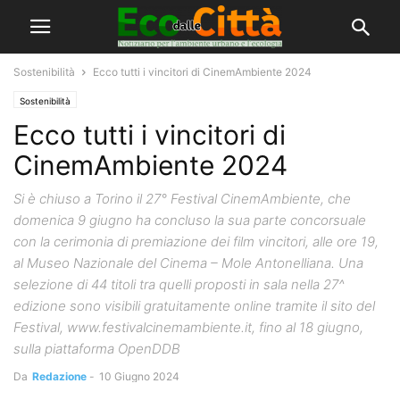
Sostenibilità
Ecco tutti i vincitori di CinemAmbiente 2024
Sostenibilità
Ecco tutti i vincitori di
CinemAmbiente 2024
Si è chiuso a Torino il 27° Festival CinemAmbiente, che
domenica 9 giugno ha concluso la sua parte concorsuale
con la cerimonia di premiazione dei film vincitori, alle ore 19,
al Museo Nazionale del Cinema – Mole Antonelliana. Una
selezione di 44 titoli tra quelli proposti in sala nella 27^
edizione sono visibili gratuitamente online tramite il sito del
Festival, www.festivalcinemambiente.it, fino al 18 giugno,
sulla piattaforma OpenDDB
Da
Redazione
-
10 Giugno 2024