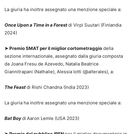
La giuria ha inoltre assegnato una menzione speciale a:
Once Upon a Time in a Forest
di Virpi Suutari (Finlandia
2024)
➤
Premio SMAT per il miglior cortometraggio
della
sezione internazionale, assegnato dalla giuria composta
da Joana Fresu de Azevedo, Natalia Beatrice
Giannitrapani (Nathalie), Alessia Iotti (@alterales), a:
The Feast
di Rishi Chandna (India 2023)
La giuria ha inoltre assegnato una menzione speciale a:
Bat Boy
di
Aaron Lemle (USA 2023)
➤
Premio del pubblico
IREN
per il miglior documentario in