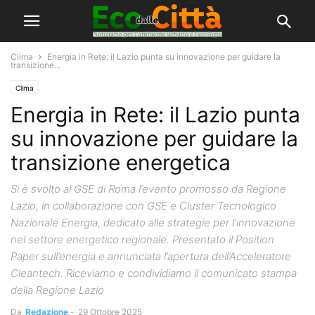
Clima
Energia in Rete: il Lazio punta su innovazione per guidare la
transizione...
Clima
Energia in Rete: il Lazio punta
su innovazione per guidare la
transizione energetica
Si è svolto al GSE di Roma l’evento promosso da Regione
Lazio, in collaborazione con GSE e Cluster Tecnologico
Nazionale Energia, dedicato alle strategie per l’innovazione
nel settore energetico regionale. Presentato il Position
Paper sull’energia e annunciata l’apertura dell’Acceleratore
Cleantech. Riceviamo e condividiamo il comunicato stampa
della Regione Lazio
Da
Redazione
-
29 Ottobre 2025