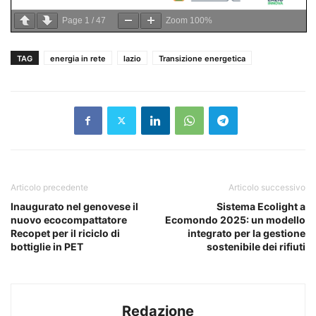
Page
1
/
47
Zoom
100%
TAG
energia in rete
lazio
Transizione energetica
Articolo precedente
Articolo successivo
Inaugurato nel genovese il
Sistema Ecolight a
nuovo ecocompattatore
Ecomondo 2025: un modello
Recopet per il riciclo di
integrato per la gestione
bottiglie in PET
sostenibile dei rifiuti
Redazione