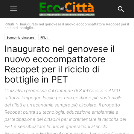
Rifiuti
Inaugurato nel genovese il nuovo ecocompattatore Recopet per il
riciclo di bottiglie...
Economia circolare
Rifiuti
Inaugurato nel genovese il
nuovo ecocompattatore
Recopet per il riciclo di
bottiglie in PET
L’iniziativa promossa dal Comune di Sant’Olcese e AMIU
rafforza l’impegno locale per una gestione più sostenibile
dei rifiuti e un’economia sempre più circolare. Il progetto
Recopet punta su tecnologia, educazione ambientale e
partecipazione dei cittadini per incrementare la raccolta del
PET e sensibilizzare le nuove generazioni al riciclo.
Riceviamo e condividiamo il comunicato stampa del Comune