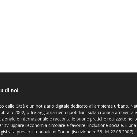
u di noi
co dalle Città è un notiziario digitale dedicato all'ambiente urbano. Na
ebbraio 2002, offre aggiornamenti quotidiani sulla cronaca ambientale
azionale e internazionale e racconta le buone pratiche realizzate nei te
er sviluppare l'economia circolare e favorire l'inclusione sociale. È una
egistrata presso il tribunale di Torino (iscrizione n. 58 del 22.05.2007).