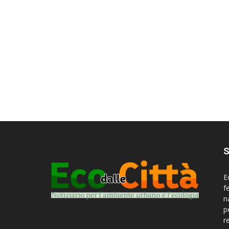
S
E
f
n
p
r