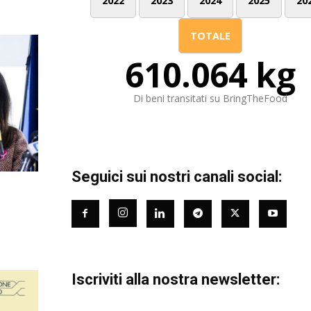
2022
2023
2024
2025
20
TOTALE
610.064 kg
Di beni transitati su BringTheFood
Seguici sui nostri canali social:
Iscriviti alla nostra newsletter: