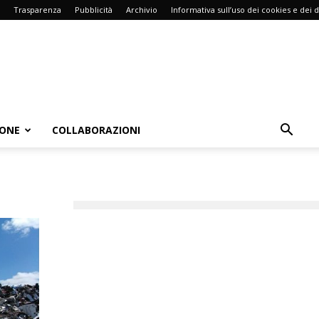
Trasparenza
Pubblicità
Archivio
Informativa sull’uso dei cookies e dei d
IONE
COLLABORAZIONI