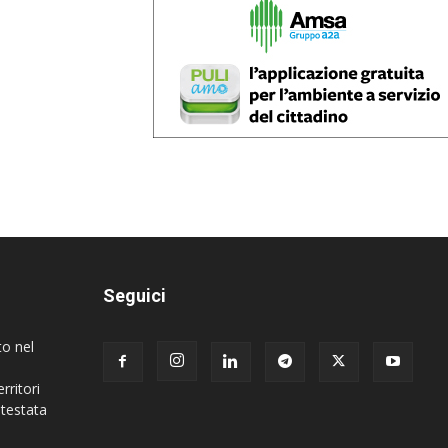
Seguici
to nel
rritori
 testata