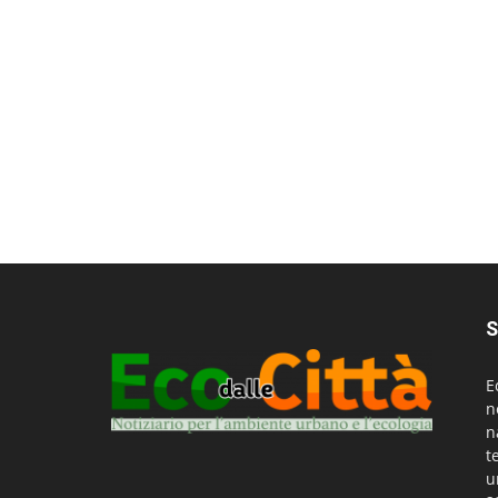
S
E
n
n
t
u