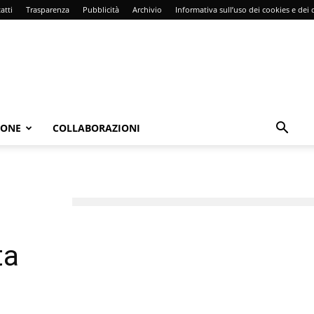
atti
Trasparenza
Pubblicità
Archivio
Informativa sull’uso dei cookies e dei d
IONE
COLLABORAZIONI
ta