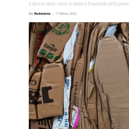
Il Riciclo della carta in Italia è Essenziale all'Econo
Da
Redazione
-
17 Marzo 2022