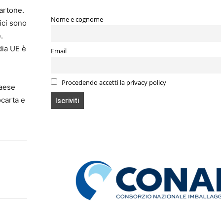
cartone.
Nome e cognome
tici sono
.
dia UE è
Email
Procedendo accetti la privacy policy
Paese
ocarta e