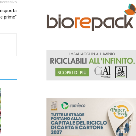
successivo
 risposta
ie prime”