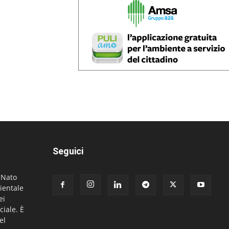
Seguici
. Nato
ientale
ei
ciale. È
el