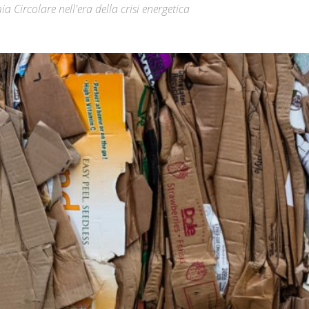
mia Circolare nell'era della crisi energetica
Città