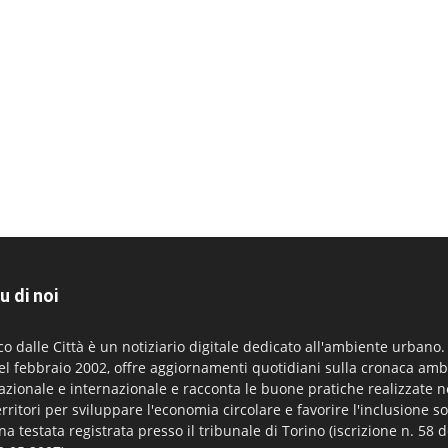
u di noi
co dalle Città è un notiziario digitale dedicato all'ambiente urbano
el febbraio 2002, offre aggiornamenti quotidiani sulla cronaca amb
azionale e internazionale e racconta le buone pratiche realizzate n
erritori per sviluppare l'economia circolare e favorire l'inclusione so
na testata registrata presso il tribunale di Torino (iscrizione n. 58 d