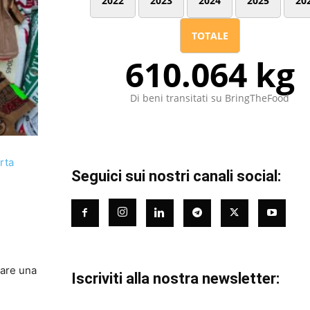
2022
2023
2024
2025
20
TOTALE
610.064 kg
Di beni transitati su BringTheFood
rta
Seguici sui nostri canali social:
dare una
Iscriviti alla nostra newsletter: