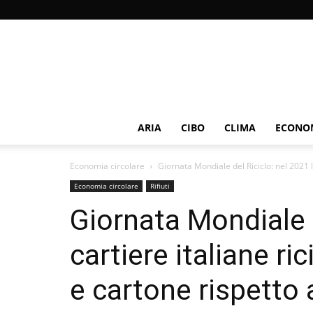
ARIA
CIBO
CLIMA
ECONOM
Economia circolare
Giornata Mondiale del Riciclo: nel 2021 le
Economia circolare
Rifiuti
Giornata Mondiale d
cartiere italiane ric
e cartone rispetto 