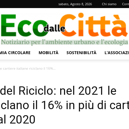
sabato, Agosto 8, 2026
Chi siamo
Cont
IA CIRCOLARE
MOBILITÀ
SOSTENIBILITÀ
L’ASSOCIAZ
Eco
 cartiere italiane riciclano il 16%...
el Riciclo: nel 2021 le
iclano il 16% in più di car
dalle
al 2020