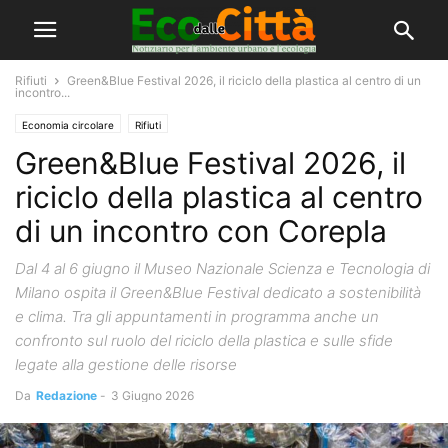
Rifiuti
Green&Blue Festival 2026, il riciclo della plastica al centro di un
incontro...
Economia circolare
Rifiuti
Green&Blue Festival 2026, il
riciclo della plastica al centro
di un incontro con Corepla
Dal 4 al 6 giugno il Museo Nazionale Scienza e Tecnologia di
Milano ospita il Green&Blue Festival dedicato a sostenibilità
e clima. Tra gli appuntamenti in programma anche un
confronto sul ruolo del riciclo della plastica e sulle sfide
legate alla gestione delle risorse
Da
Redazione
-
3 Giugno 2026