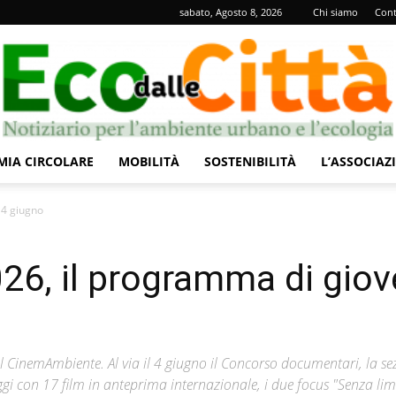
sabato, Agosto 8, 2026
Chi siamo
Cont
IA CIRCOLARE
MOBILITÀ
SOSTENIBILITÀ
L’ASSOCIAZ
Eco
 4 giugno
6, il programma di giov
dalle
al CinemAmbiente. Al via il 4 giugno il Concorso documentari, la se
i con 17 film in anteprima internazionale, i due focus "Senza limi