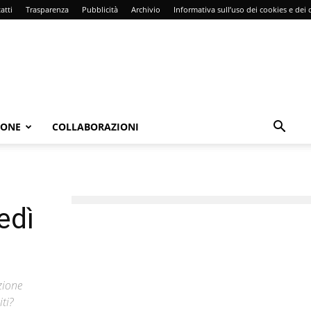
atti
Trasparenza
Pubblicità
Archivio
Informativa sull’uso dei cookies e dei d
IONE
COLLABORAZIONI
edì
zione
ti?