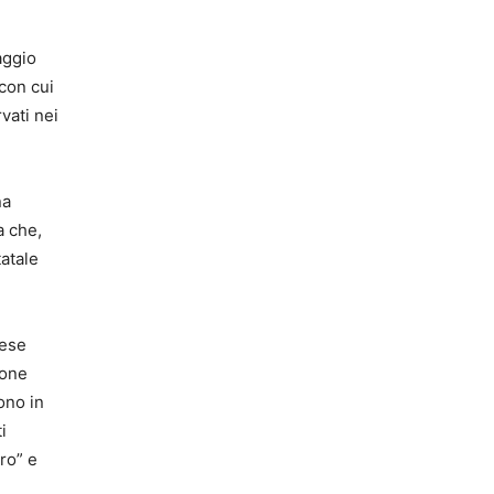
aggio
con cui
vati nei
na
a che,
tatale
cese
sone
ono in
i
ro” e