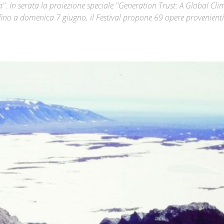
a". In serata la proiezione speciale "Generation Trust: A Global Cli
fino a domenica 7 giugno, il Festival propone 69 opere provenient
Città