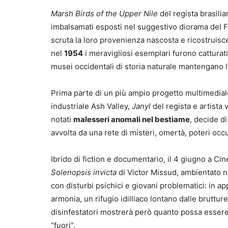
Marsh Birds of the Upper Nile
del regista brasilian
imbalsamati esposti nel suggestivo diorama del Fi
scruta la loro provenienza nascosta e ricostruisce,
nel
1954
i meravigliosi esemplari furono catturati
musei occidentali di storia naturale mantengano l’
Prima parte di un più ampio progetto multimediale 
industriale Ash Valley,
Janyl
del regista e artista
notati
malesseri anomali nel bestiame
, decide di
avvolta da una rete di misteri, omertà, poteri occu
Ibrido di fiction e documentario, il 4 giugno a 
Solenopsis invicta
di Victor Missud, ambientato 
con disturbi psichici e giovani problematici: in 
armonia, un rifugio idilliaco lontano dalle brutt
disinfestatori mostrerà però quanto possa essere 
“fuori”.