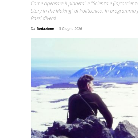
Come ripensare il pianeta" e "Scienza e (in)coscienz
Story in the Making" al Politecnico. In programma 
Paesi diversi
Da
Redazione
-
3 Giugno 2026