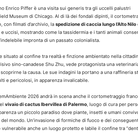
o Enrico Piffer è una visita sui generis tra gli uccelli palustri
eld Museum di Chicago. Al di là dei fondali dipinti, il cortometr
 con filmati d’archivio, la
spedizione di caccia lungo l’Alto Nilo
 e uccisi, mostrando come la tassidermia e i tanti animali conser
indelebile impronta di un passato colonialista.
situato al confine tra realtà e finzione ambientato nella cittadi
 visivo sino-canadese Shu Zhu, vede protagonista una veterinari
 scoprirne la causa. Le sue indagini la portano a una raffineria s
lti e pericolosi, in apparenza invalicabile.
CinemAmbiente 2026 andrà in scena anche il cortometraggio fran
nel
vivaio di cactus Ibervillea di Palermo
, luogo di cura per per
apparenza un piccolo paradiso dove piante, insetti e umani conviv
ure del mondo. Un’invasione di formiche di fuoco e dei conseguent
vulnerabile anche un luogo protetto e labile il confine tra “dent