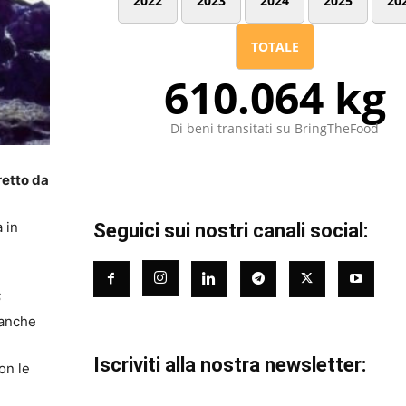
2022
2023
2024
2025
20
TOTALE
610.064 kg
Di beni transitati su BringTheFood
retto da
 in
Seguici sui nostri canali social:
6
 anche
Iscriviti alla nostra newsletter:
on le