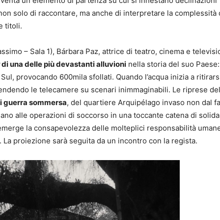
à diventa un elemento di partenza su cui si innestano declinazioni
 non solo di raccontare, ma anche di interpretare la complessità 
titoli.
simo – Sala 1), Bárbara Paz, attrice di teatro, cinema e televisi
di una delle più devastanti alluvioni
nella storia del suo Paese:
Sul, provocando 600mila sfollati. Quando l’acqua inizia a ritirars
ccendendo le telecamere su scenari inimmaginabili. Le riprese del
di guerra sommersa
, del quartiere Arquipélago invaso non dal 
nano alle operazioni di soccorso in una toccante catena di solida
 emerge la consapevolezza delle molteplici responsabilità umane
. La proiezione sarà seguita da un incontro con la regista.