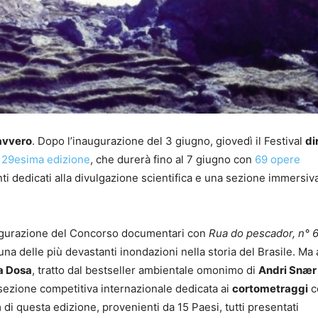
avvero
. Dopo l’inaugurazione del 3 giugno, giovedì il Festival
di
a
29esima edizione
, che durerà fino al 7 giugno con
69 opere
nti dedicati alla divulgazione scientifica e una sezione immersiva
augurazione del Concorso documentari con
Rua do pescador, n° 
 una delle più devastanti inondazioni nella storia del Brasile. Ma
a Dosa
, tratto dal bestseller ambientale omonimo di
Andri Snær
a sezione competitiva internazionale dedicata ai
cortometraggi
c
lm di questa edizione, provenienti da 15 Paesi, tutti presentati