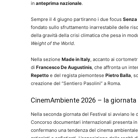
in
anteprima nazionale
.
Sempre il 4 giugno partiranno i due focus
Senza 
fondato sullo sfruttamento inarrestabile delle riso
della gravità della crisi climatica che pesa in modo
Weight of the World
.
Nella sezione
Made in Italy
, accanto ai cortomet
di
Francesco De Augustinis
, che affronta un int
Repetto
e del regista piemontese
Pietro Balla
, s
creazione del “Sentiero Pasolini” a Roma.
CinemAmbiente 2026 – la giornata d
Nella seconda giornata del Festival si avviano le
Concorso documentari internazionali presenta in qu
confermano una tendenza del cinema ambientale, ev