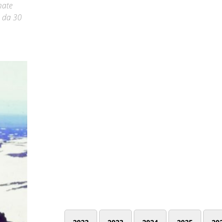
mate
i da 30