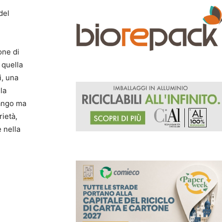
del
one di
 quella
i, una
la
fango ma
rietà,
 nella