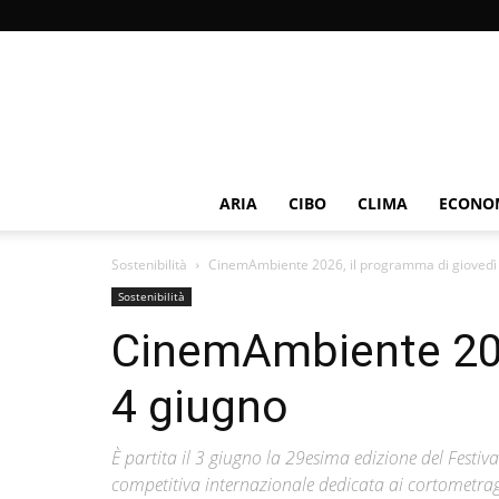
ARIA
CIBO
CLIMA
ECONOM
Sostenibilità
CinemAmbiente 2026, il programma di giovedì
Sostenibilità
CinemAmbiente 202
4 giugno
È partita il 3 giugno la 29esima edizione del Festiv
competitiva internazionale dedicata ai cortometragg