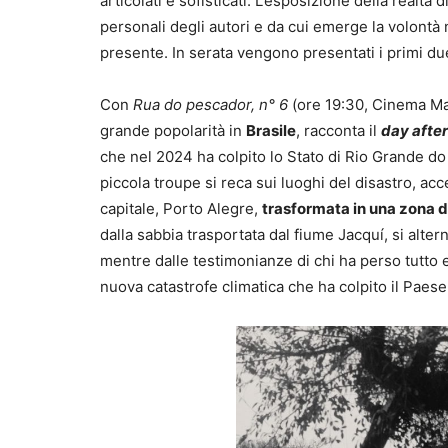
articolati e sofisticati. L’esposizione della realt
personali degli autori e da cui emerge la volontà
presente. In serata vengono presentati i primi due 
Con
Rua do pescador, n° 6
(ore 19:30, Cinema Mas
grande popolarità in
Brasile
, racconta il
day after
che nel 2024 ha colpito lo Stato di Rio Grande do 
piccola troupe si reca sui luoghi del disastro, a
capitale, Porto Alegre,
trasformata in una zona 
dalla sabbia trasportata dal fiume Jacquí, si alter
mentre dalle testimonianze di chi ha perso tutto
nuova catastrofe climatica che ha colpito il Paese