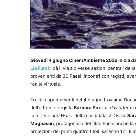
Giovedì 4 giugno CinemAmbiente 2026 inizia d
Lia Furxhi
dà il via a diverse sezioni centrali dell
provenienti da 30 Paesi, incontri con registi, eve
realtà virtuale.
Tra gli appuntamenti del 4 giugno troviamo l’in
dell’attrice e regista
Bárbara Paz
sul
day after
di
con
Time and Water
della candidata all’Oscar
Sar
Magnason
, protagonista del film. Parte anche l
proiezioni dei primi quattro titoli: saranno 17 i fi