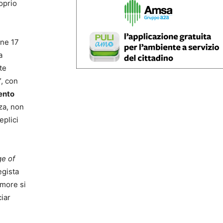
roprio
one 17
a
te
”, con
ento
nza, non
eplici
e of
egista
amore si
ciar