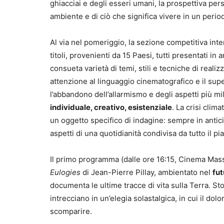
ghiacciai e degli esseri umani, la prospettiva pers
ambiente e di ciò che significa vivere in un peri
Al via nel pomeriggio, la sezione competitiva in
titoli, provenienti da 15 Paesi, tutti presentati in
consueta varietà di temi, stili e tecniche di real
attenzione al linguaggio cinematografico e il sup
l’abbandono dell’allarmismo e degli aspetti più mil
individuale, creativo, esistenziale
. La crisi clim
un oggetto specifico di indagine: sempre in anticip
aspetti di una quotidianità condivisa da tutto il pi
Il primo programma (dalle ore 16:15, Cinema Massi
Eulogies
di Jean-Pierre Pillay, ambientato nel
fut
documenta le ultime tracce di vita sulla Terra. Sto
intrecciano in un’elegia solastalgica, in cui il dol
scomparire.