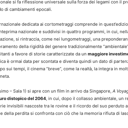
onale si fa riflessione universale sulla forza dei legami con il p
odo di cambiamenti epocali.
ternazionale dedicata ai cortometraggi comprende in quest’edizi
 anteprima nazionale e suddivisi in quattro programmi, in cui, nell
izzazione, si rintraccia, come nei lungometraggi, una preponderan
eramento della rigidità del genere tradizionalmente “ambientale
itanti a favore di storie caratterizzate da un
maggiore investim
atica è ormai data per scontata e diventa quindi un dato di parte
o sui tempi, il cinema “breve”, come la realtà, la integra in molt
aneta.
mo – Sala 1) si apre con un film in arrivo da Singapore,
A Voyag
uro distopico del 2064
, in cui, dopo il collasso ambientale, un r
rie invisibili nascoste tra le rovine e il ricordo del suo perduto 
ore della perdita si confronta con ciò che la memoria rifiuta di las