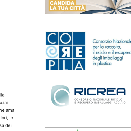
lla
ciai
che ama
ari, lo
sa dei