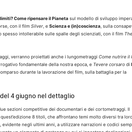
limiti? Come ripensare il Pianeta
sul modello di sviluppo imper
rse, con il film
Silver
, e
Scienza e (in)coscienza
, sulla consap
 spesso intollerabile sulle spalle degli scienziati, con il film
Th
raggi, verranno proiettati anche i lungometraggi
Come nutrire il
errogativo fondamentale della nostra epoca, e
Tevere corsaro
di
comparso durante la lavorazione del film, sulla battaglia per la
el 4 giugno nel dettaglio
 due sezioni competitive dei documentari e dei cortometraggi. Il
est’edizione 8 titoli, che affrontano temi molto diversi tra lor
idente negli ultimi anni, a utilizzare narrazioni e codici semp