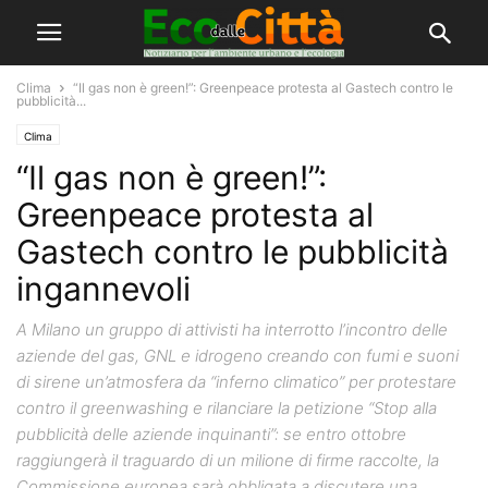
Clima
“Il gas non è green!”: Greenpeace protesta al Gastech contro le
pubblicità...
Clima
“Il gas non è green!”:
Greenpeace protesta al
Gastech contro le pubblicità
ingannevoli
A Milano un gruppo di attivisti ha interrotto l’incontro delle
aziende del gas, GNL e idrogeno creando con fumi e suoni
di sirene un’atmosfera da “inferno climatico” per protestare
contro il greenwashing e rilanciare la petizione “Stop alla
pubblicità delle aziende inquinanti”: se entro ottobre
raggiungerà il traguardo di un milione di firme raccolte, la
Commissione europea sarà obbligata a discutere una