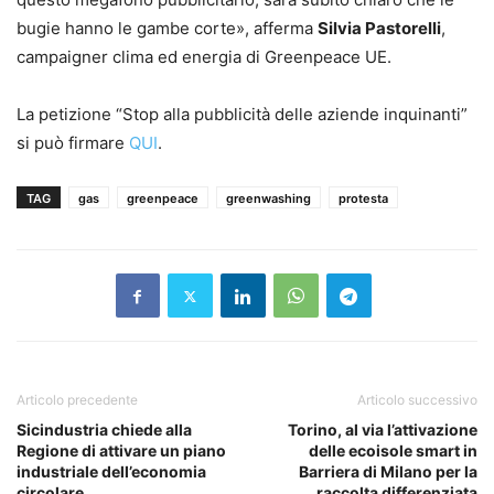
bugie hanno le gambe corte», afferma
Silvia Pastorelli
,
campaigner clima ed energia di Greenpeace UE.
La petizione “Stop alla pubblicità delle aziende inquinanti”
si può firmare
QUI
.
TAG
gas
greenpeace
greenwashing
protesta
Articolo precedente
Articolo successivo
Sicindustria chiede alla
Torino, al via l’attivazione
Regione di attivare un piano
delle ecoisole smart in
industriale dell’economia
Barriera di Milano per la
circolare
raccolta differenziata