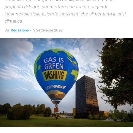
proposta di legge per mettere fine alla propaganda
ingannevole delle aziende inquinanti che alimentano la crisi
climatica
Da
Redazione
-
5 Settembre 2022