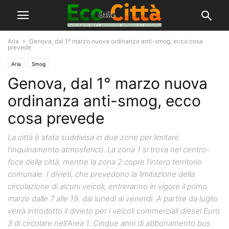
Aria
Genova, dal 1° marzo nuova ordinanza anti-smog, ecco cosa
prevede
Aria
Smog
Genova, dal 1° marzo nuova
ordinanza anti-smog, ecco
cosa prevede
La città è stata suddivisa in due zone per limitare
l'inquinamento atmosferico. La zona 1 si trova nel centro-
foce della città, mentre la zona 2 copre l'intero territorio
comunale. I divieti, che prevedono la limitazione della
circolazione di alcuni veicoli, entreranno in vigore il primo
marzo dalle 7 alle 19, dal lunedì al venerdì. A partire da luglio
verrà introdotto il divieto per i veicoli commerciali diesel Euro
3 di circolare nell'Area 1. Cinque anni di abbonamento bus