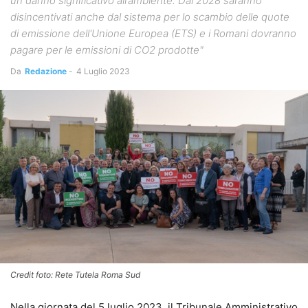
un danno significativo all’ambiente. Dal 2028 saranno
disincentivati anche dal sistema per lo scambio delle quote
di emissione dell'Unione Europea (ETS) e i Romani dovranno
pagare per le emissioni di CO2 prodotte"
Da
Redazione
-
4 Luglio 2023
Credit foto: Rete Tutela Roma Sud
Nella giornata del 5 luglio 2023, il Tribunale Amministrativo