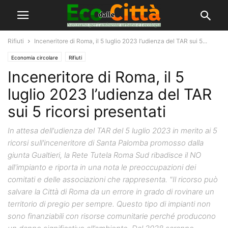
Rifiuti
Inceneritore di Roma, il 5 luglio 2023 l’udienza del TAR sui 5...
Economia circolare
Rifiuti
Inceneritore di Roma, il 5
luglio 2023 l’udienza del TAR
sui 5 ricorsi presentati
In attesa dell'udienza del TAR del 5 luglio 2023 in merito ai 5
ricorsi sull'inceneritore di Santa Palomba promosso dalla
giunta Gualtieri, la Rete Tutela Roma Sud ribadisce il NO
all'impianto e riporta in una nota le preoccupazioni dei
comitati e delle associazioni che rappresenta. "Il ricorso può
salvare la Città di Roma da un errore in grado di rovinare un
territorio di pregio per sempre. Questo tipo di impianti non
sono finanziabili con risorse comunitarie perché producono