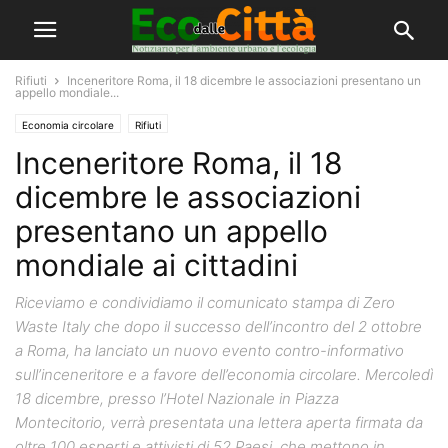
Rifiuti
Inceneritore Roma, il 18 dicembre le associazioni presentano un
appello mondiale...
Economia circolare
Rifiuti
Inceneritore Roma, il 18
dicembre le associazioni
presentano un appello
mondiale ai cittadini
Riceviamo e condividiamo il comunicato stampa di Zero
Waste Italy che dopo il successo dell’incontro del 2 ottobre
a Roma, ha lanciato un nuovo evento contro-informativo
sull’inceneritore e a favore dell’economia circolare. Mercoledì
18 dicembre, presso l’Hotel Nazionale in Piazza
Montecitorio, verrà presentata una lettera aperta firmata da
oltre 100 esperti e attivisti di 52 Paesi, che mettono in