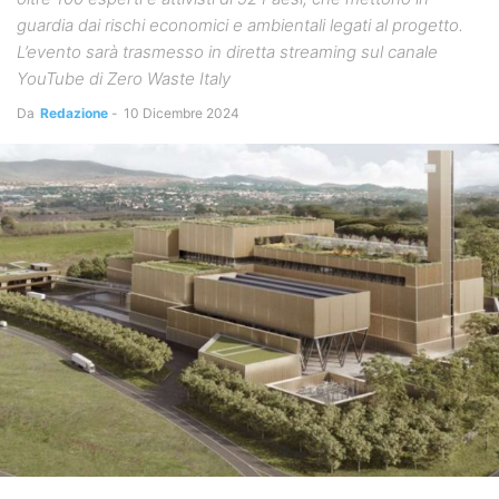
guardia dai rischi economici e ambientali legati al progetto.
L’evento sarà trasmesso in diretta streaming sul canale
YouTube di Zero Waste Italy
Da
Redazione
-
10 Dicembre 2024