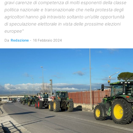
gravi carenze di competenza di molti esponenti della classe
politica nazionale e transnazionale che nella protesta degli
agricoltori hanno già intravisto soltanto un’utile opportunità
di speculazione elettorale in vista delle prossime elezioni
europee"
Da
Redazione
-
16 Febbraio 2024