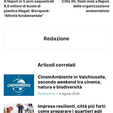
A Napoli in 5 anni sequestrati
Città 30, flash mob a Napoli
8,6 milioni di buste di
delle organizzazione
plastica illegali. Biorepack:
ambientaliste
“Attività fondamentale”
Redazione
Articoli correlati
CinemAmbiente in Valchiusella,
secondo weekend tra cinema,
natura e biodiversità
Redazione
-
4 Agosto 2026
Imprese resilienti, città più forti:
come preparare i quartieri agli