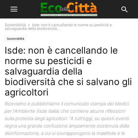
Sostenibilità
Isde: non è cancellando le norme su pesticidi e
salvaguardia della biodiversità...
Sostenibilità
Isde: non è cancellando le
norme su pesticidi e
salvaguardia della
biodiversità che si salvano gli
agricoltori
Riceviamo e pubblichiamo il comunicato stampa dei Medici
per l'Ambiente (Isde Italia) che contiene alcune riflessioni
sulla protesta degli agricoltori: "A tutt’oggi, su questi eventi
regna una grande confusione ampiamente sostenuta dalla
disinformazione, a cui si sovrappongono la malafede e le