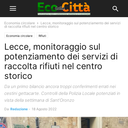
Economia circolare
Lecce, monitoraggio sul potenziamento dei servizi
di raccolta rifiuti nel centro storico
Economia circolare
Rifiuti
Lecce, monitoraggio sul
potenziamento dei servizi di
raccolta rifiuti nel centro
storico
Da un primo bilancio ancora troppi conferimenti errati nei
cestini gettacarte. Controlli della Polizia Locale potenziati in
vista della settimana di Sant'Oronzo
Da
Redazione
-
18 Agosto 2022