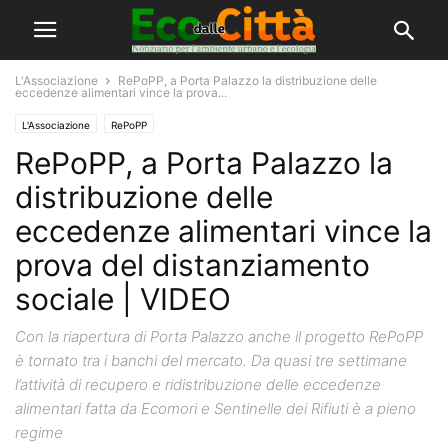
L'Associazione
RePoPP, a Porta Palazzo la distribuzione delle
eccedenze alimentari vince la prova...
L'Associazione
RePoPP
RePoPP, a Porta Palazzo la
distribuzione delle
eccedenze alimentari vince la
prova del distanziamento
sociale | VIDEO
Con la riapertura di Porta Palazzo anche il progetto RePoPP
è tornato tra i banchi del mercato. Da quasi tre settimane
l’attività di recupero e ridistribuzione delle eccedenze
alimentari fatta da Ecomori e Sentinelle dei Rifiuti è a pieno
regime