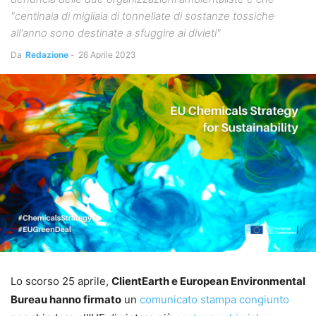
"centinaia di migliaia di tonnellate di sostanze tossiche
all'anno sono destinate a sfuggire ai divieti"
Da
Redazione
-
26 Aprile 2023
Lo scorso 25 aprile,
ClientEarth e European Environmental
Bureau hanno firmato
un
comunicato stampa congiunto