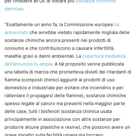
per chiedere all’UE di vietare più
sostanze chimiche
dannose
.
“Esattamente un anno fa, la Commissione europea
ha
annunciato
che avrebbe vietato rapidamente migliaia delle
sostanze chimiche ancora presenti nei prodotti di
consumo e che contribuiscono a causare infertilità,
malattie gravi e danni ambientali. La
copertura mediatica
dell’annuncio fu ampia
. A tal proposito venne pubblicata
una tabella di marcia che prometteva divieti dei ritardanti di
fiamma (composti chimici aggiunti ai prodotti di uso
domestico e industriale per evitare che incendino e per
rallentare il propagarsi delle fiamme), sostanze chimiche
spesso legate al cancro ma presenti nella maggior parte
delle case; tutti i bisfenoli (sostanza chimica usata
principalmente in associazione con altre sostanze per
produrre alcune plastiche e resine), che possono avere un
grave impatto sulla fertilità umana ma toccano