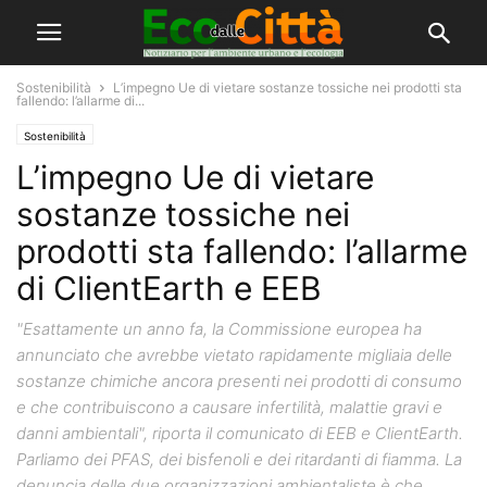
Sostenibilità
L’impegno Ue di vietare sostanze tossiche nei prodotti sta
fallendo: l’allarme di...
Sostenibilità
L’impegno Ue di vietare
sostanze tossiche nei
prodotti sta fallendo: l’allarme
di ClientEarth e EEB
"Esattamente un anno fa, la Commissione europea ha
annunciato che avrebbe vietato rapidamente migliaia delle
sostanze chimiche ancora presenti nei prodotti di consumo
e che contribuiscono a causare infertilità, malattie gravi e
danni ambientali", riporta il comunicato di EEB e ClientEarth.
Parliamo dei PFAS, dei bisfenoli e dei ritardanti di fiamma. La
denuncia delle due organizzazioni ambientaliste è che