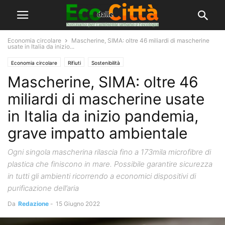
Economia circolare
Mascherine, SIMA: oltre 46 miliardi di mascherine
usate in Italia da inizio...
Economia circolare
Rifiuti
Sostenibilità
Mascherine, SIMA: oltre 46
miliardi di mascherine usate
in Italia da inizio pandemia,
grave impatto ambientale
Ogni singola mascherina rilascia fino a 173mila microfibre di
plastica che finiscono in mare. Possibile garantire sicurezza
in tutti gli ambienti ricorrendo a economici dispositivi di
purificazione dell’aria
Da
Redazione
-
15 Giugno 2022