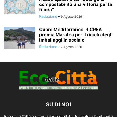
compostabilità una vittoria per la
filiera”
Redazione
-
9 Agosto 2026
Cuore Mediterraneo, RICREA
premia Maratea per il riciclo degli
imballaggi in acciaio
Redazione
-
7 Agosto 2026
SU DI NOI
Eco dalle Città è un notiziario digitale dedicato all'ambiente