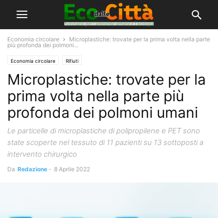
Economia circolare
Microplastiche: trovate per la prima volta nella parte
più profonda dei polmoni...
Economia circolare
Rifiuti
Microplastiche: trovate per la
prima volta nella parte più
profonda dei polmoni umani
Le particelle di microplastiche di polipropilene e PET sono
state scoperte nel tessuto di 11 pazienti su 13 sottoposti a
intervento chirurgico
Da
Redazione
-
8 Aprile 2022