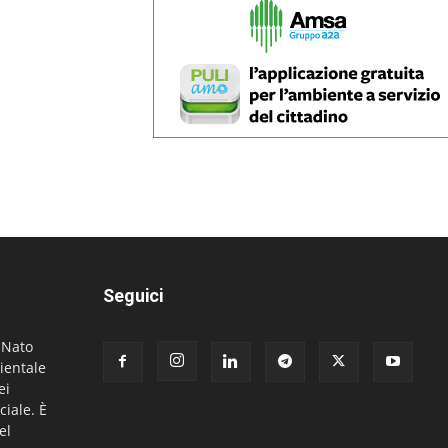
Seguici
. Nato
ientale
ei
ciale. È
el