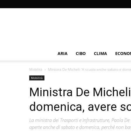
ARIA
CIBO
CLIMA
ECONOM
Mobilità
Ministra De Micheli: ‘A scuola anche sabato e domen
Mobilità
Ministra De Micheli
domenica, avere so
La ministra dei Trasporti e Infrastrutture, Paola De M
aperte anche di sabato e domenica, perché non bast