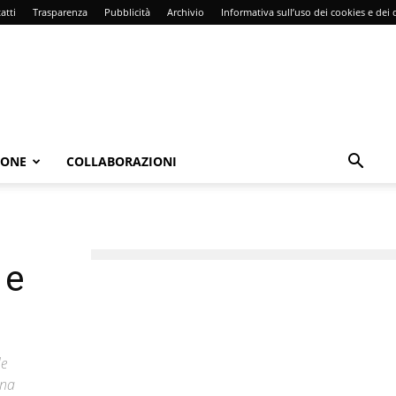
atti
Trasparenza
Pubblicità
Archivio
Informativa sull’uso dei cookies e dei d
IONE
COLLABORAZIONI
 e
le
ina