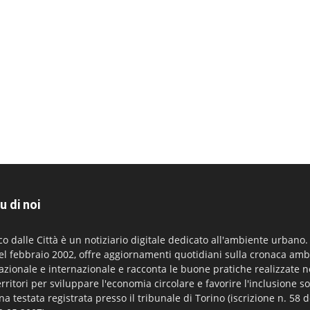
u di noi
co dalle Città è un notiziario digitale dedicato all'ambiente urbano
el febbraio 2002, offre aggiornamenti quotidiani sulla cronaca amb
azionale e internazionale e racconta le buone pratiche realizzate n
erritori per sviluppare l'economia circolare e favorire l'inclusione so
na testata registrata presso il tribunale di Torino (iscrizione n. 58 d