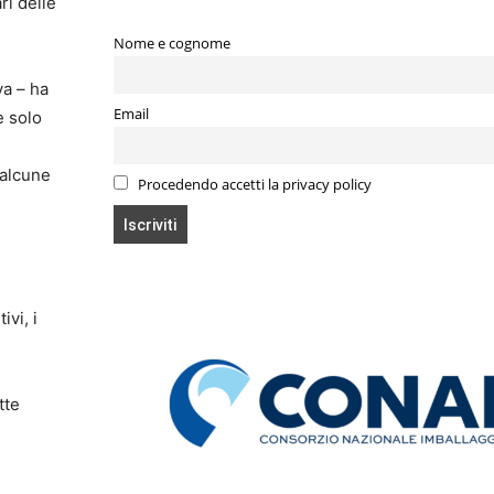
ri delle
Nome e cognome
va – ha
Email
e solo
 alcune
Procedendo accetti la privacy policy
ivi, i
tte