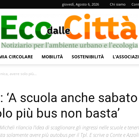
giovedì, Agosto 6, 2026
Chi siamo
Cont
IA CIRCOLARE
MOBILITÀ
SOSTENIBILITÀ
L’ASSOCIAZ
Eco
ica, avere solo più...
: ‘A scuola anche sabato
lo più bus non basta’
dalle
icheli rilancia l’idea di scaglionare gli ingressi nelle scuole e tener
a solamente avere più autobus per il Tpl. E scrive a Conte e Azzol