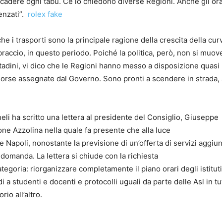
adere ogni tabù. Ce lo chiedono diverse Regioni. Anche gli ora
enzati”.
rolex fake
 i trasporti sono la principale ragione della crescita della cur
 braccio, in questo periodo. Poiché la politica, però, non si muov
ttadini, vi dico che le Regioni hanno messo a disposizione quasi
risorse assegnate dal Governo. Sono pronti a scendere in strada,
eli ha scritto una lettera al presidente del Consiglio, Giuseppe
one Azzolina nella quale fa presente che alla luce
e Napoli, nonostante la previsione di un’offerta di servizi aggiunt
domanda. La lettera si chiude con la richiesta
categoria: riorganizzare completamente il piano orari degli istituti
 a studenti e docenti e protocolli uguali da parte delle Asl in tu
rio all’altro.