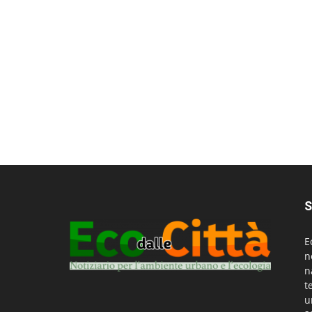
S
E
n
n
t
u