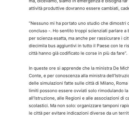
ma, dicevamo, siamo in emergenza e bisogna far c
attività produttive dovranno essere cambiati, cad
“Nessuno mi ha portato uno studio che dimostri che
concluso -. Ho sentito troppi scienziati parlare a
per scienza esatta, ma anche per rassicurare i ci
diecimila bus aggiuntivi in tutto il Paese con le 
città hanno già codificato le corse in più da fare”.
In queste ore si apprende che la ministra De Mich
Conte, e per conoscenza alla ministra dell’Istruzi
delle simulazioni fatte sulle città di Milano, Roma 
limiti possono essere ovviati solo rimodulando la 
all’Istruzione, alle Regioni e alle associazioni di 
scolastici. Ma non solo: organizzare tamponi rapidi
le città per evitare indicazioni diverse da un territo