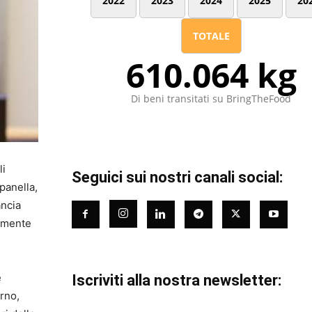
2022
2023
2024
2025
20
TOTALE
610.064 kg
Di beni transitati su BringTheFood
li
Seguici sui nostri canali social:
panella,
ancia
lamente
e
Iscriviti alla nostra newsletter:
rno,