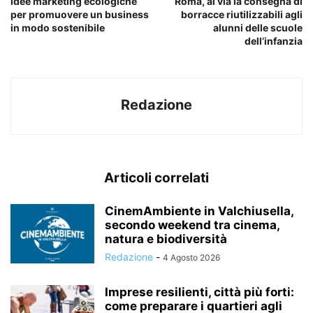
Idee marketing ecologiche
Roma, al via la consegna di
per promuovere un business
borracce riutilizzabili agli
in modo sostenibile
alunni delle scuole
dell’infanzia
Redazione
Articoli correlati
CinemAmbiente in Valchiusella,
secondo weekend tra cinema,
natura e biodiversità
Redazione
-
4 Agosto 2026
Imprese resilienti, città più forti:
come preparare i quartieri agli