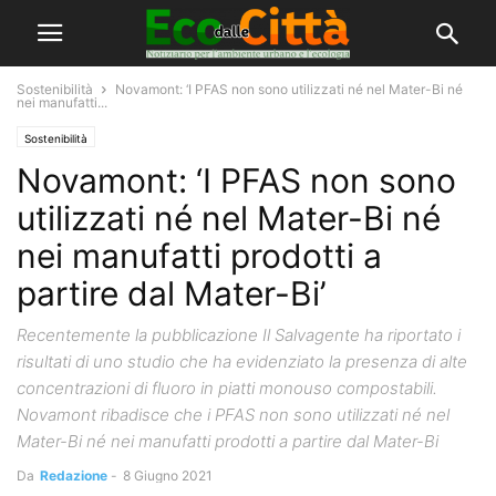
Sostenibilità
Novamont: ‘I PFAS non sono utilizzati né nel Mater-Bi né
nei manufatti...
Sostenibilità
Novamont: ‘I PFAS non sono
utilizzati né nel Mater-Bi né
nei manufatti prodotti a
partire dal Mater-Bi’
Recentemente la pubblicazione Il Salvagente ha riportato i
risultati di uno studio che ha evidenziato la presenza di alte
concentrazioni di fluoro in piatti monouso compostabili.
Novamont ribadisce che i PFAS non sono utilizzati né nel
Mater-Bi né nei manufatti prodotti a partire dal Mater-Bi
Da
Redazione
-
8 Giugno 2021