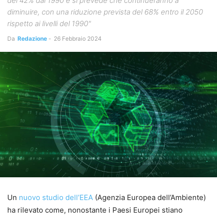
del 42% dal 1990 e si prevede che continueranno a
diminuire, con una riduzione prevista del 68% entro il 2050
rispetto ai livelli del 1990"
Da
Redazione
-
26 Febbraio 2024
Un
nuovo studio dell’EEA
(Agenzia Europea dell’Ambiente)
ha rilevato come, nonostante i Paesi Europei stiano