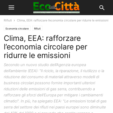
Rifiuti
Clima, EEA: rafforzare l’economia circolare per ridurre le emissioni
Economia circolare
Rifiuti
Clima, EEA: rafforzare
l’economia circolare per
ridurre le emissioni
Secondo un nuovo studio dell’Agenzia europea
dell’ambiente (EEA): "Il riciclo, la riparazione, il riutilizzo o la
riduzione del consumo di materiali attraverso modelli di
business circolari possono fornire importanti ulteriori
riduzioni delle emissioni di gas serra, contribuendo a
rafforzare gli sforzi dell’Europa per mitigare i cambiamenti
climatici". In più, ha spiegato EEA: "Le emissioni totali di gas
serra del settore dei rifiuti nei paesi europei sono diminuite