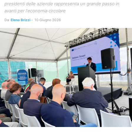
presidenti delle aziende rappresenta un grande passo in
avanti per l'economia circolare
Da
Elena Brizzi
-
10 Giugno 2026