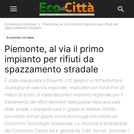
Economia circolare
Piemonte, al via il primo impianto per rifiuti da
spazzamento stradale
Economia circolare
Piemonte, al via il primo
impianto per rifiuti da
spazzamento stradale
È stata inaugurata a Druento il 10 giugno un'infrastruttura
strategica di valenza regionale, realizzata con fondi Pnrr (6
milioni di euro): si tratta del primo impianto regionale per il
trattamento dei rifiuti derivanti dalla pulizia meccanizzata
delle strade. L'impianto sarà in grado di trattare 30mila
tonnellate annue grazie a una tecnologia brevettata da
Ecocentro Tecnologie Ambientali. La struttura è di proprietà
del Consorzio Cados ed è gestita da Cidiu Servizi: secondo i