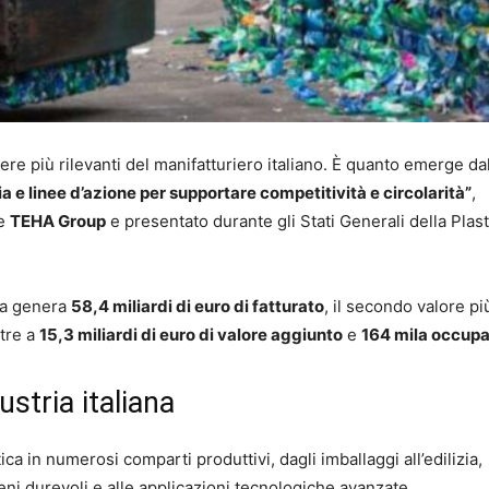
liere più rilevanti del manifatturiero italiano. È quanto emerge da
egia e linee d’azione per supportare competitività e circolarità”
,
e
TEHA Group
e presentato durante gli Stati Generali della Plast
ica genera
58,4 miliardi di euro di fatturato
, il secondo valore pi
tre a
15,3 miliardi di euro di valore aggiunto
e
164 mila occupa
ustria italiana
ica in numerosi comparti produttivi, dagli imballaggi all’edilizia,
 beni durevoli e alle applicazioni tecnologiche avanzate.