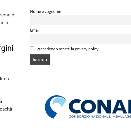
Nome e cognome
atene di
e in
Email
rgini
Procedendo accetti la privacy policy
ire di
a
pacità