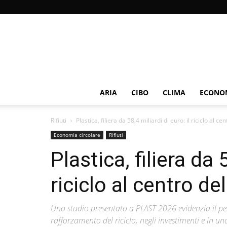
ARIA
CIBO
CLIMA
ECONOM
Rifiuti
Plastica, filiera da 58,4 miliardi di euro: il riciclo al cen
Economia circolare
Rifiuti
Plastica, filiera da 
riciclo al centro de
Uno studio presentato a PLAST 2026 evidenzia il peso
rafforzamento del riciclo, negli investimenti e in u