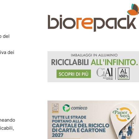
o del
i
tiva dei
ineando
cabili,