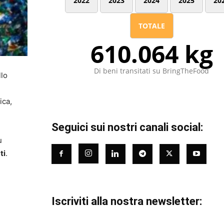
2022
2023
2024
2025
20
TOTALE
610.064 kg
Di beni transitati su BringTheFood
llo
ica,
Seguici sui nostri canali social:
ù
ti
.
Iscriviti alla nostra newsletter: