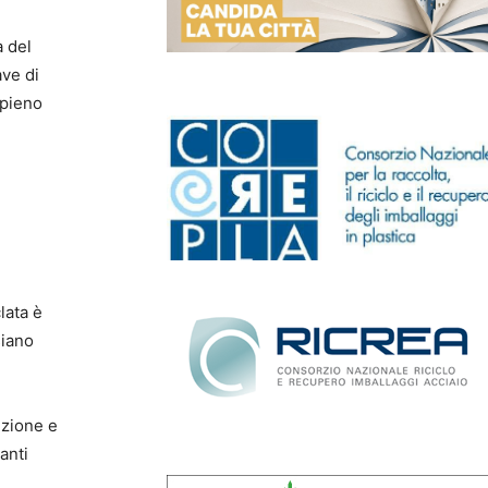
à del
ave di
 pieno
clata è
siano
ezione e
anti