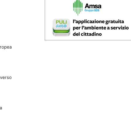
uropea
 verso
ta