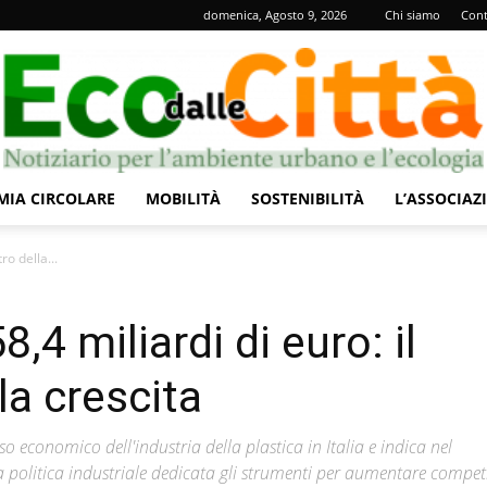
domenica, Agosto 9, 2026
Chi siamo
Cont
IA CIRCOLARE
MOBILITÀ
SOSTENIBILITÀ
L’ASSOCIAZ
Eco
tro della...
58,4 miliardi di euro: il
lla crescita
dalle
 economico dell'industria della plastica in Italia e indica nel
na politica industriale dedicata gli strumenti per aumentare competi