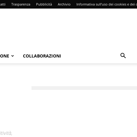
atti
Trasparenza
Pubblicità
Archivio
Informativa sull’uso dei cookies e dei d
IONE
COLLABORAZIONI
tività,