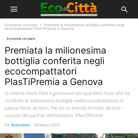
Economia circolare
Premiata la milionesima bottiglia conferita negli
ecocompattatori PlasTiPremia a Genova
Economia circolare
Premiata la milionesima
bottiglia conferita negli
ecocompattatori
PlasTiPremia a Genova
Si chiama Paolo Patti il genovese del quartiere Foce che ha
conferito la milionesima bottiglia nell’ecocompattatore di
piazza Paolo da Novi. Per lui un premio formato da tutti i
coupon dei partner dell’iniziativa “PlasTiPremia”
Da
Redazione
-
26 Marzo 2021