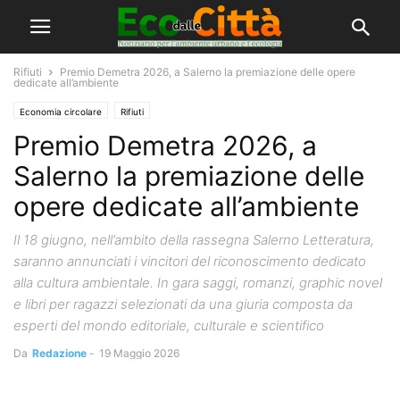
Rifiuti
Premio Demetra 2026, a Salerno la premiazione delle opere
dedicate all’ambiente
Economia circolare
Rifiuti
Premio Demetra 2026, a
Salerno la premiazione delle
opere dedicate all’ambiente
Il 18 giugno, nell’ambito della rassegna Salerno Letteratura,
saranno annunciati i vincitori del riconoscimento dedicato
alla cultura ambientale. In gara saggi, romanzi, graphic novel
e libri per ragazzi selezionati da una giuria composta da
esperti del mondo editoriale, culturale e scientifico
Da
Redazione
-
19 Maggio 2026