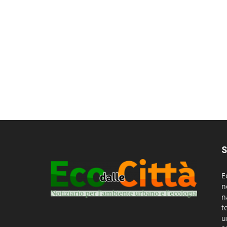
S
E
n
n
t
u