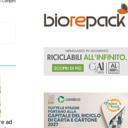
 Coripet
re ad