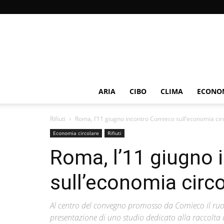
ARIA
CIBO
CLIMA
ECONOM
Rifiuti
Roma, l’11 giugno incontro Comieco sull’economia circ
Economia circolare
Rifiuti
Roma, l’11 giugno
sull’economia circo
Al centro del convegno promosso da Comieco il ruolo
presentazione di uno studio dedicato alla raccolta d