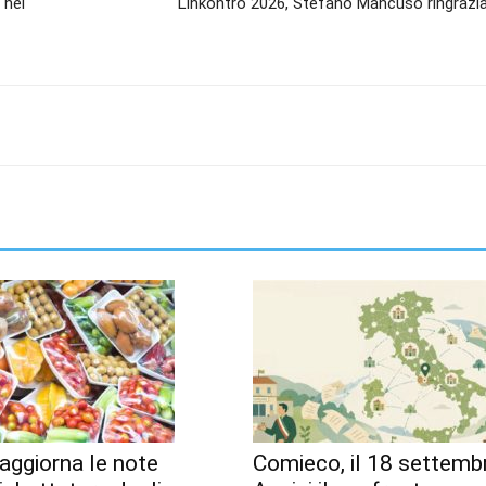
 nel
Linkontro 2026, Stefano Mancuso ringrazia
aggiorna le note
Comieco, il 18 settemb