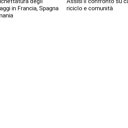
tichettatura degli
Assisi il confronto su c
aggi in Francia, Spagna
riciclo e comunità
mania