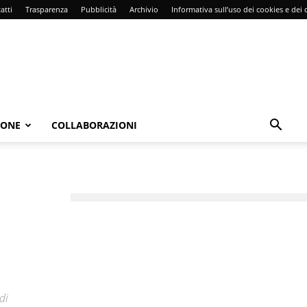
atti
Trasparenza
Pubblicità
Archivio
Informativa sull’uso dei cookies e dei d
IONE
COLLABORAZIONI
di