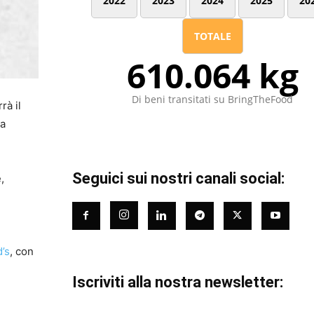
2022
2023
2024
2025
20
TOTALE
610.064 kg
Di beni transitati su BringTheFood
rà il
da
Seguici sui nostri canali social:
,
’s
, con
Iscriviti alla nostra newsletter: