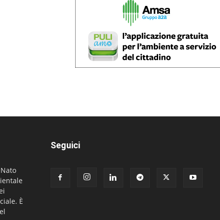
Seguici
. Nato
ientale
ei
ciale. È
el