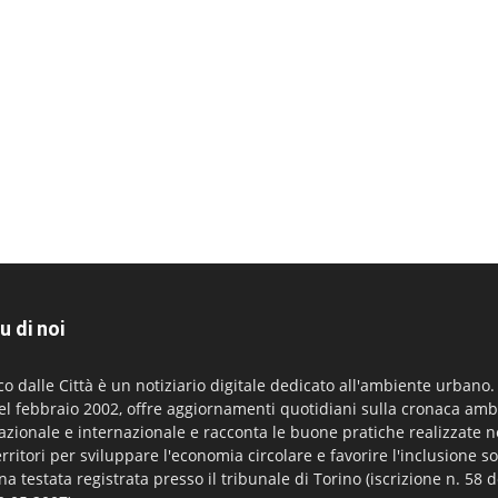
u di noi
co dalle Città è un notiziario digitale dedicato all'ambiente urbano
el febbraio 2002, offre aggiornamenti quotidiani sulla cronaca amb
azionale e internazionale e racconta le buone pratiche realizzate n
erritori per sviluppare l'economia circolare e favorire l'inclusione so
na testata registrata presso il tribunale di Torino (iscrizione n. 58 d