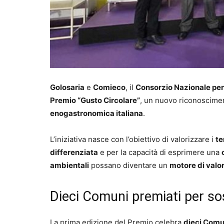
Golosaria
e
Comieco
, il
Consorzio Nazionale per 
Premio “Gusto Circolare”
, un nuovo riconoscime
enogastronomica italiana
.
L’iniziativa nasce con l’obiettivo di valorizzare i
te
differenziata
e per la capacità di esprimere una
ambientali
possano diventare un
motore di valo
Dieci Comuni premiati per sost
La prima edizione del Premio celebra
dieci Comun