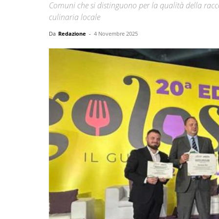
Comuni che si distinguono per la qualità della raccol
culinaria locale
Da
Redazione
-
4 Novembre 2025