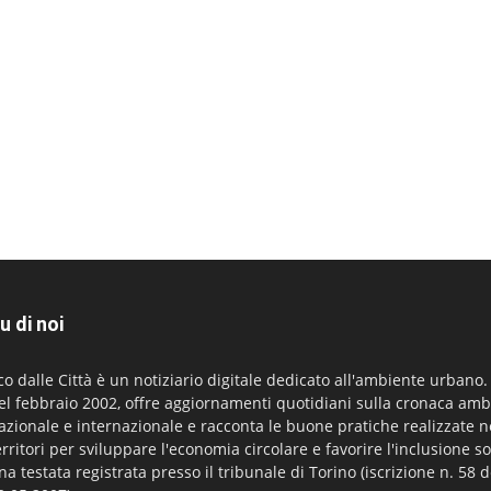
u di noi
co dalle Città è un notiziario digitale dedicato all'ambiente urbano
el febbraio 2002, offre aggiornamenti quotidiani sulla cronaca amb
azionale e internazionale e racconta le buone pratiche realizzate n
erritori per sviluppare l'economia circolare e favorire l'inclusione so
na testata registrata presso il tribunale di Torino (iscrizione n. 58 d