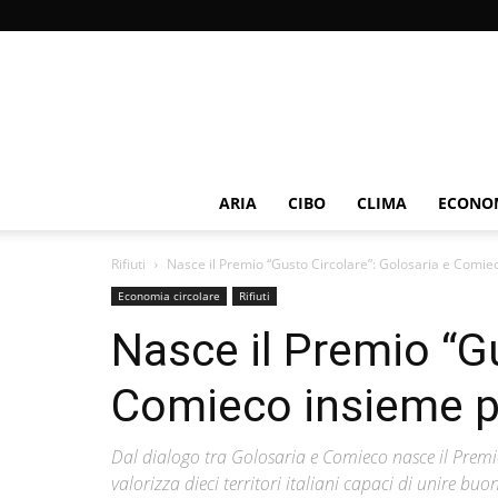
ARIA
CIBO
CLIMA
ECONOM
Rifiuti
Nasce il Premio “Gusto Circolare”: Golosaria e Comiec
Economia circolare
Rifiuti
Nasce il Premio “Gu
Comieco insieme pe
Dal dialogo tra Golosaria e Comieco nasce il Premio
valorizza dieci territori italiani capaci di unire bu