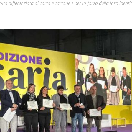
ta differenziata di carta e cartone e per la forza della loro identi
Città