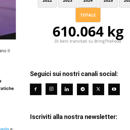
2022
2023
2024
2025
20
TOTALE
610.064 kg
Di beni transitati su BringTheFood
ano il
Seguici sui nostri canali social:
a
ratiche
Iscriviti alla nostra newsletter:
sario
e