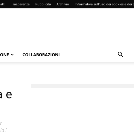
atti
Trasparenza
Pubblicità
Archivio
Informativa sull’uso dei cookies e dei d
IONE
COLLABORAZIONI
a e
e
ia i