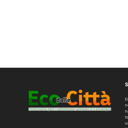
S
E
n
n
t
u