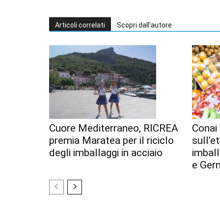
Articoli correlati
Scopri dall'autore
Cuore Mediterraneo, RICREA
Conai 
premia Maratea per il riciclo
sull’e
degli imballaggi in acciaio
imball
e Ger