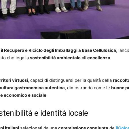
il Recupero e Riciclo degli Imballaggi a Base Cellulosica
, lanci
nto che lega la
sostenibilità ambientale
all’
eccellenza
rritori virtuosi
, capaci di distinguersi per la qualità della
raccolt
cultura gastronomica autentica
, dimostrando come le
buone p
re economico e sociale
.
enibilità e identità locale
i italiani
selezionati da una
commissione congiunta
de
ilGolo