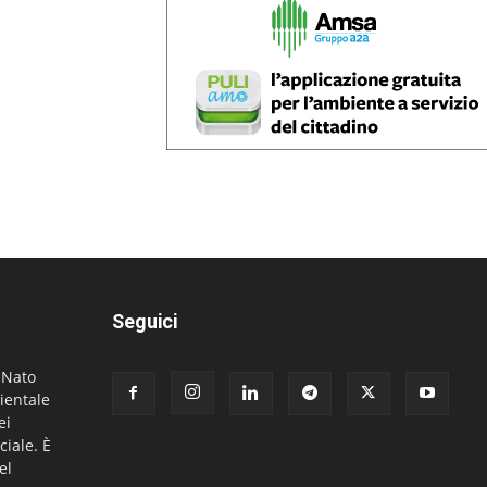
Seguici
. Nato
ientale
ei
ciale. È
el