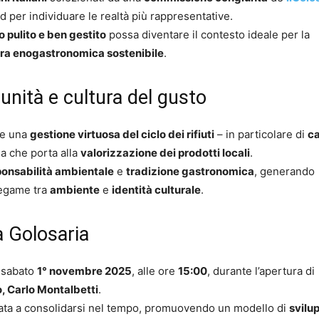
ud per individuare le realtà più rappresentative.
io pulito e ben gestito
possa diventare il contesto ideale per la
iera enogastronomica sostenibile
.
nità e cultura del gusto
he una
gestione virtuosa del ciclo dei rifiuti
– in particolare di
ca
na che porta alla
valorizzazione dei prodotti locali
.
ponsabilità ambientale
e
tradizione gastronomica
, generando
legame tra
ambiente
e
identità culturale
.
a Golosaria
a sabato
1° novembre 2025
, alle ore
15:00
, durante l’apertura di
, Carlo Montalbetti
.
nata a consolidarsi nel tempo, promuovendo un modello di
svilu