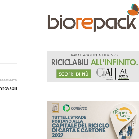
successivo
nnovabili