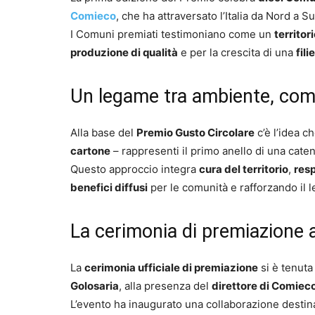
Comieco
, che ha attraversato l’Italia da Nord a S
I Comuni premiati testimoniano come un
territor
produzione di qualità
e per la crescita di una
fil
Un legame tra ambiente, comu
Alla base del
Premio Gusto Circolare
c’è l’idea c
cartone
– rappresenti il primo anello di una cate
Questo approccio integra
cura del territorio
,
res
benefici diffusi
per le comunità e rafforzando il 
La cerimonia di premiazione 
La
cerimonia ufficiale di premiazione
si è tenut
Golosaria
, alla presenza del
direttore di Comieco
L’evento ha inaugurato una collaborazione desti