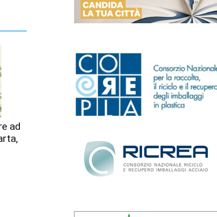
re ad
arta,